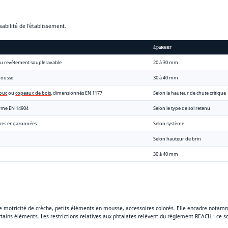
sabilité de l’établissement.
Épaisseur
u revêtement souple lavable
20 à 30 mm
mousse
30 à 40 mm
ouc
ou
copeaux de bois
, dimensionnés EN 1177
Selon la hauteur de chute critique
rme EN 14904
Selon le type de sol retenu
nes engazonnées
Selon système
Selon hauteur de brin
30 à 40 mm
 motricité de crèche, petits éléments en mousse, accessoires colorés. Elle encadre notam
rtains éléments. Les restrictions relatives aux phtalates relèvent du règlement REACH : ce s