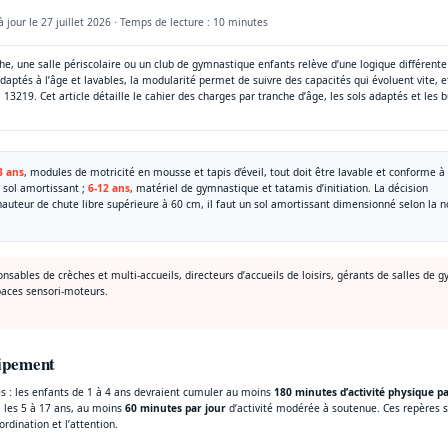
à jour le
27 juillet 2026
· Temps de lecture : 10 minutes
che, une salle périscolaire ou un club de gymnastique enfants relève d’une logique différente
daptés à l’âge et lavables, la modularité permet de suivre des capacités qui évoluent vite, e
3219. Cet article détaille le cahier des charges par tranche d’âge, les sols adaptés et les 
3 ans
, modules de motricité en mousse et tapis d’éveil, tout doit être lavable et conforme à 
r sol amortissant ;
6-12 ans
, matériel de gymnastique et tatamis d’initiation. La décision
auteur de chute libre supérieure à 60 cm, il faut un sol amortissant dimensionné selon la 
nsables de crèches et multi-accueils, directeurs d’accueils de loisirs, gérants de salles de 
spaces sensori-moteurs.
uipement
s : les enfants de 1 à 4 ans devraient cumuler au moins
180 minutes d’activité physique pa
; les 5 à 17 ans, au moins
60 minutes par jour
d’activité modérée à soutenue. Ces repères 
rdination et l’attention.