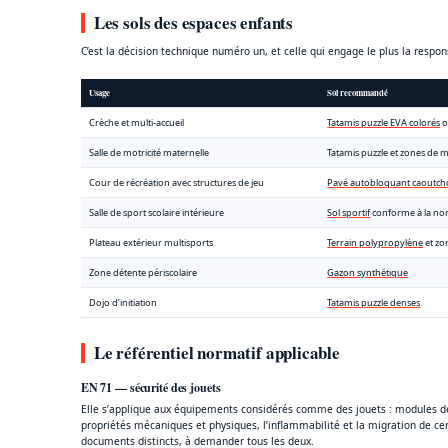
Les sols des espaces enfants
C’est la décision technique numéro un, et celle qui engage le plus la respon
Usage
Sol recommandé
Crèche et multi-accueil
Tatamis puzzle EVA colorés
o
Salle de motricité maternelle
Tatamis puzzle et zones de 
Cour de récréation avec structures de jeu
Pavé autobloquant caoutch
Salle de sport scolaire intérieure
Sol sportif
conforme à la no
Plateau extérieur multisports
Terrain polypropylène
et zo
Zone détente périscolaire
Gazon synthétique
Dojo d’initiation
Tatamis puzzle denses
Le référentiel normatif applicable
EN 71 — sécurité des jouets
Elle s’applique aux équipements considérés comme des jouets : modules de
propriétés mécaniques et physiques, l’inflammabilité et la migration de ce
documents distincts, à demander tous les deux.