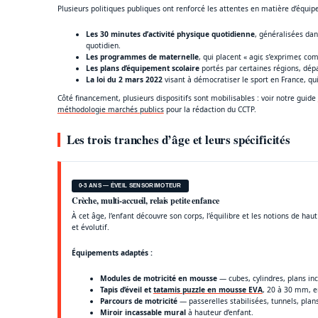
Plusieurs politiques publiques ont renforcé les attentes en matière d’équip
Les 30 minutes d’activité physique quotidienne
, généralisées dan
quotidien.
Les programmes de maternelle
, qui placent « agir, s’exprimer, c
Les plans d’équipement scolaire
portés par certaines régions, dé
La loi du 2 mars 2022
visant à démocratiser le sport en France, qui 
Côté financement, plusieurs dispositifs sont mobilisables : voir notre guide
méthodologie marchés publics
pour la rédaction du CCTP.
Les trois tranches d’âge et leurs spécificités
0-3 ANS — ÉVEIL SENSORIMOTEUR
Crèche, multi-accueil, relais petite enfance
À cet âge, l’enfant découvre son corps, l’équilibre et les notions de h
et évolutif.
Équipements adaptés :
Modules de motricité en mousse
— cubes, cylindres, plans in
Tapis d’éveil et
tatamis puzzle en mousse EVA
, 20 à 30 mm, en
Parcours de motricité
— passerelles stabilisées, tunnels, plan
Miroir incassable mural
à hauteur d’enfant.