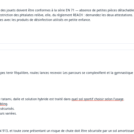
 des jouets doivent être conformes à la série EN 71 — absence de petites pièces détachable
estriction des phtalates relève, elle, du règlement REACH : demandez les deux attestations.
 avec les produits de désinfection utilisés en petite enfance.
r, tenir l’équilibre, rouler, lancer, recevoir. Les parcours se complexifient et la gymnastiqu
 tatami, dalle et solution hybride est traité dans
quel sol sportif choisir selon l’usage
.
bling
.
sécurisés.
urs variées.
13, et toute zone présentant un risque de chute doit être sécurisée par un sol amortissan