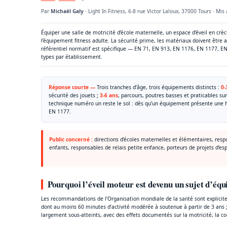
Par
Michaël Galy
· Light In Fitness, 6-8 rue Victor Laloux, 37000 Tours · Mis 
Équiper une salle de motricité d’école maternelle, un espace d’éveil en crè
l’équipement fitness adulte. La sécurité prime, les matériaux doivent être a
référentiel normatif est spécifique — EN 71, EN 913, EN 1176, EN 1177, EN 1
types par établissement.
Réponse courte —
Trois tranches d’âge, trois équipements distincts :
0-
sécurité des jouets ;
3-6 ans
, parcours, poutres basses et praticables su
technique numéro un reste le sol : dès qu’un équipement présente une h
EN 1177.
Public concerné :
directions d’écoles maternelles et élémentaires, respo
enfants, responsables de relais petite enfance, porteurs de projets d’e
Pourquoi l’éveil moteur est devenu un sujet d’éq
Les recommandations de l’Organisation mondiale de la santé sont explicite
dont au moins 60 minutes d’activité modérée à soutenue à partir de 3 ans 
largement sous-atteints, avec des effets documentés sur la motricité, la coo