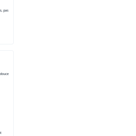
s, pas
e douce
t