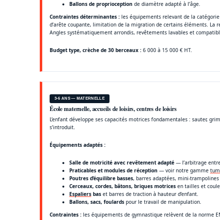
Ballons de proprioception
de diamètre adapté à l’âge.
Contraintes déterminantes :
les équipements relevant de la catégorie
d’arête coupante, limitation de la migration de certains éléments. La r
Angles systématiquement arrondis, revêtements lavables et compatibles
Budget type, crèche de 30 berceaux :
6 000 à 15 000 € HT.
3-6 ANS — MATERNELLE
École maternelle, accueils de loisirs, centres de loisirs
L’enfant développe ses capacités motrices fondamentales : sauter, grimpe
s’introduit.
Équipements adaptés :
Salle de motricité avec revêtement adapté
— l’arbitrage entre
Praticables et modules de réception
— voir notre gamme
tum
Poutres d’équilibre basses
, barres adaptées, mini-trampolines 
Cerceaux, cordes, bâtons, briques motrices
en tailles et coule
Espaliers
bas
et barres de traction à hauteur d’enfant.
Ballons, sacs, foulards
pour le travail de manipulation.
Contraintes :
les équipements de gymnastique relèvent de la norme EN 9