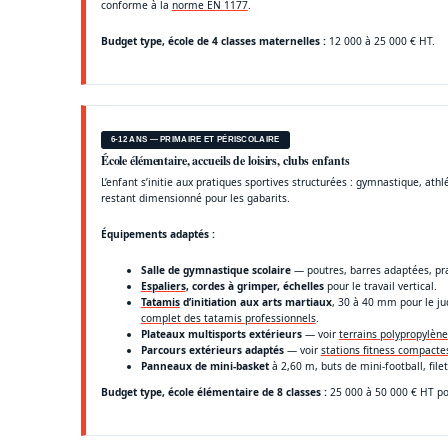
conforme à la
norme EN 1177
.
Budget type, école de 4 classes maternelles :
12 000 à 25 000 € HT.
6-12 ANS — PRIMAIRE ET PÉRISCOLAIRE
École élémentaire, accueils de loisirs, clubs enfants
L’enfant s’initie aux pratiques sportives structurées : gymnastique, ath
restant dimensionné pour les gabarits.
Équipements adaptés :
Salle de gymnastique scolaire
— poutres, barres adaptées, pra
Espaliers
, cordes à grimper, échelles
pour le travail vertical.
Tatamis
d’initiation aux arts martiaux
, 30 à 40 mm pour le ju
complet des tatamis professionnels
.
Plateaux multisports extérieurs
— voir
terrains polypropylène
Parcours extérieurs adaptés
— voir
stations fitness compacte
Panneaux de mini-basket
à 2,60 m, buts de mini-football, filet
Budget type, école élémentaire de 8 classes :
25 000 à 50 000 € HT pou