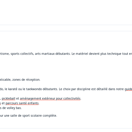
létisme, sports collectifs, arts martiaux débutants. Le matériel devient plus technique tout e
ticable, zones de réception.
do, le karaté ou le taekwondo débutants. Le choix par discipline est détaillé dans notre
guid
,
pickleball
et
aménagement extérieur pour collectivités
.
s
et
parcours santé enfants
.
s de volley bas.
r une salle de sport scolaire complète.