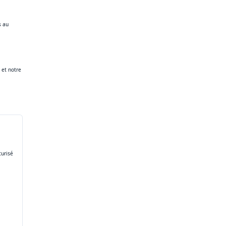
s au
, et notre
curisé