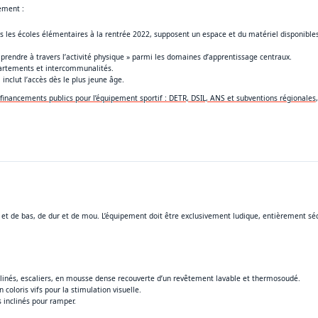
ement :
s les écoles élémentaires à la rentrée 2022, supposent un espace et du matériel disponible
omprendre à travers l’activité physique » parmi les domaines d’apprentissage centraux.
partements et intercommunalités.
inclut l’accès dès le plus jeune âge.
financements publics pour l’équipement sportif : DETR, DSIL, ANS et subventions régionales
aut et de bas, de dur et de mou. L’équipement doit être exclusivement ludique, entièrement sé
clinés, escaliers, en mousse dense recouverte d’un revêtement lavable et thermosoudé.
 coloris vifs pour la stimulation visuelle.
s inclinés pour ramper.