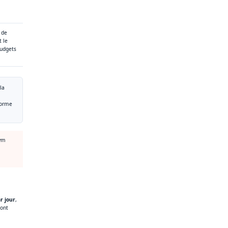
 de
t le
budgets
la
norme
gym
r jour
,
sont