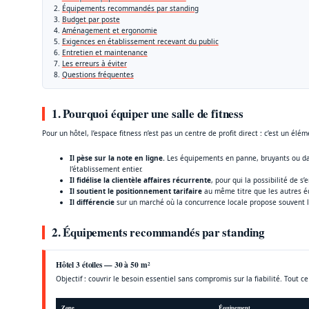
Équipements recommandés par standing
Budget par poste
Aménagement et ergonomie
Exigences en établissement recevant du public
Entretien et maintenance
Les erreurs à éviter
Questions fréquentes
1. Pourquoi équiper une salle de fitness
Pour un hôtel, l’espace fitness n’est pas un centre de profit direct : c’est un él
Il pèse sur la note en ligne.
Les équipements en panne, bruyants ou dat
l’établissement entier.
Il fidélise la clientèle affaires récurrente
, pour qui la possibilité de s
Il soutient le positionnement tarifaire
au même titre que les autres é
Il différencie
sur un marché où la concurrence locale propose souvent
2. Équipements recommandés par standing
Hôtel 3 étoiles — 30 à 50 m²
Objectif : couvrir le besoin essentiel sans compromis sur la fiabilité. Tout c
Zone
Équipement