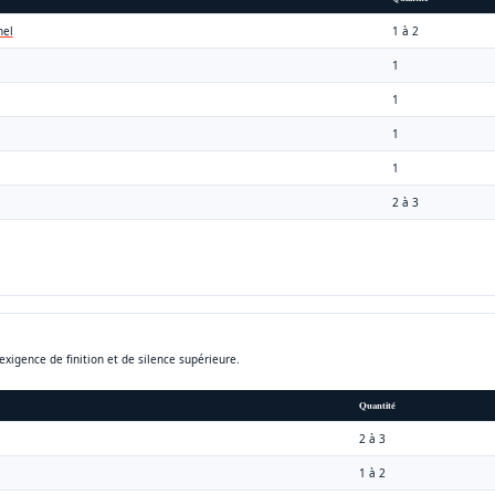
nel
1 à 2
1
1
1
1
2 à 3
exigence de finition et de silence supérieure.
Quantité
2 à 3
1 à 2