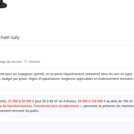
chaël Galy
mps de lecture : 11 minutes
comme pour les voyageurs sportifs, et un poste régulièrement commenté dans les avis en ligne.
g, budget par poste, règles d’implantation, exigences applicables en établissement recevant 
oiles,
25 000 à 50 000 €
pour 50 à 80 m² en 4 étoiles,
50 000 à 150 000 €
au-delà de 100 m² 
ce de fonctionnement
, l’
intuitivité sans encadrement
— personne ne présente les machines
issement recevant du public.