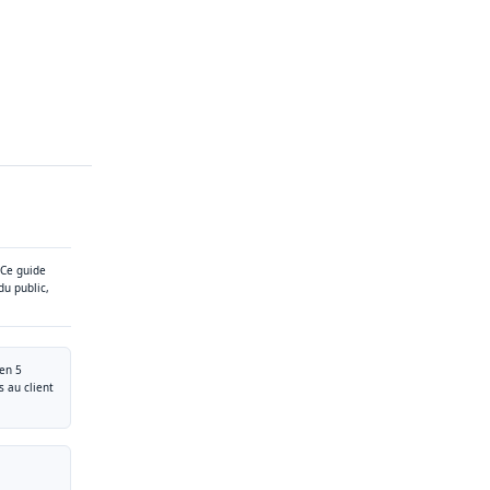
 Ce guide
du public,
en 5
 au client