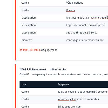
Cardio
Vélo elliptique
Cardio
Rameur
Musculation
Multiposte ou 2 à 3
machines guidé
Musculation
Cage fonctionnelle ou multiposte
Musculation
Set d’haltères de 2 à 30 kg
Bien-être
Zone yoga et étirement équipée
25 000 – 50 000 €
d’équipement
Hôtel 5 étoiles et resort — 100 m² et plus
Objectif : un espace qui soutient la comparaison avec un club premium, avec
Zone
Équipement
Cardio
Tapis de course haut de gamme à console
Cardio
Vélos de cycling
et vélos connectés
Cardio
Elliptiques premium