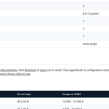
2
8 à 12 postes
1
1
1
selon projet
ofessionnelles
, dont
Bodytone
et
Lexco
sur le cardio. Pour approfondir la configuration selon
tériel fitness hôtel et spa
.
Part du budget
Exemple sur 30 000 €
40 à 50 %
12 000 – 15 000 €
25 à 35 %
7 500 – 10 500 €