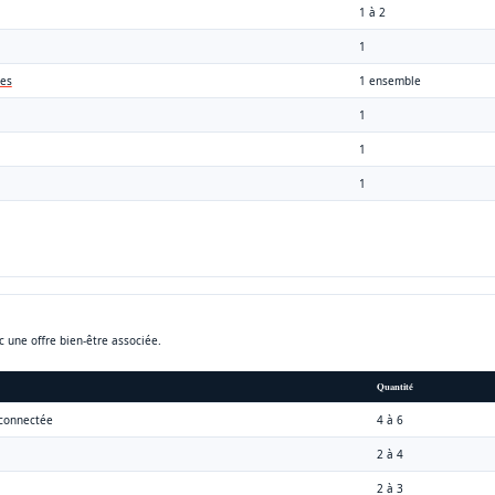
1 à 2
1
es
1 ensemble
1
1
1
 une offre bien-être associée.
Quantité
 connectée
4 à 6
2 à 4
2 à 3