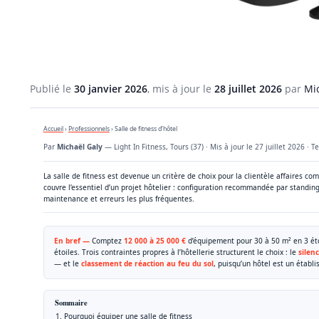
Publié le
30 janvier 2026
, mis à jour le
28 juillet 2026
par
Mi
Accueil
›
Professionnels
› Salle de fitness d’hôtel
Par
Michaël Galy
— Light In Fitness, Tours (37) · Mis à jour le
27 juillet 2026
· Te
La salle de fitness est devenue un critère de choix pour la clientèle affaires 
couvre l’essentiel d’un projet hôtelier : configuration recommandée par standin
maintenance et erreurs les plus fréquentes.
En bref —
Comptez
12 000 à 25 000 €
d’équipement pour 30 à 50 m² en 3 ét
étoiles. Trois contraintes propres à l’hôtellerie structurent le choix : le
silen
— et le
classement de réaction au feu du sol
, puisqu’un hôtel est un établ
Sommaire
Pourquoi équiper une salle de fitness