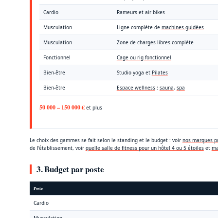
Cardio
Rameurs et air bikes
Musculation
Ligne complète de
machines guidées
Musculation
Zone de charges libres complète
Fonctionnel
Cage ou rig fonctionnel
Bien-être
Studio yoga et
Pilates
Bien-être
Espace wellness
:
sauna
,
spa
50 000 – 150 000 €
et plus
Le choix des gammes se fait selon le standing et le budget : voir
nos marques pr
de l’établissement, voir
quelle salle de fitness pour un hôtel 4 ou 5 étoiles
et
ma
3. Budget par poste
Poste
Cardio
Musculation