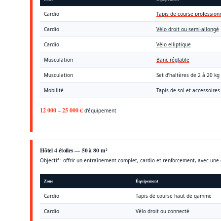
Cardio
Tapis de course profession
Cardio
Vélo droit ou semi-allongé
Cardio
Vélo elliptique
Musculation
Banc réglable
Musculation
Set d’haltères de 2 à 20 kg
Mobilité
Tapis de sol
et accessoires
12 000 – 25 000 €
d’équipement
Hôtel 4 étoiles — 50 à 80 m²
Objectif : offrir un entraînement complet, cardio et renforcement, avec une 
Zone
Équipement
Cardio
Tapis de course haut de gamme
Cardio
Vélo droit ou connecté