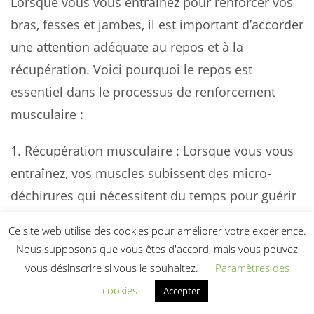
Lorsque vous vous entraînez pour renforcer vos
bras, fesses et jambes, il est important d’accorder
une attention adéquate au repos et à la
récupération. Voici pourquoi le repos est
essentiel dans le processus de renforcement
musculaire :
1.
Récupération musculaire
: Lorsque vous vous
entraînez, vos muscles subissent des micro-
déchirures qui nécessitent du temps pour guérir
et se reconstruire. Le repos permet à vos
Ce site web utilise des cookies pour améliorer votre expérience.
muscles de récupérer et de se renforcer, ce qui
Nous supposons que vous êtes d'accord, mais vous pouvez
favorise la croissance musculaire.
vous désinscrire si vous le souhaitez.
Paramètres des
cookies
Accepter
2.
Prévention des blessures
: Le repos adéquat