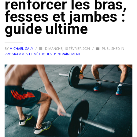
renforcer les bras,
fesses et jambes :
guide ultime
BY
MICHAËL GALY
/
DIMANCHE, 18 FÉVRIER 2024
/
PUBLISHED IN
PROGRAMMES ET MÉTHODES D'ENTRAÎNEMENT