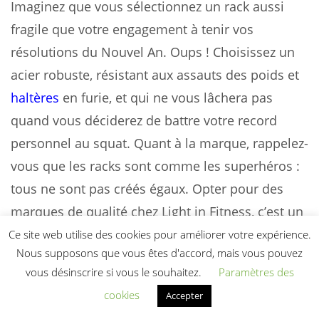
Imaginez que vous sélectionnez un rack aussi
fragile que votre engagement à tenir vos
résolutions du Nouvel An. Oups ! Choisissez un
acier robuste, résistant aux assauts des poids et
haltères
en furie, et qui ne vous lâchera pas
quand vous déciderez de battre votre record
personnel au squat. Quant à la marque, rappelez-
vous que les racks sont comme les superhéros :
tous ne sont pas créés égaux. Opter pour des
marques de qualité chez Light in Fitness, c’est un
peu comme choisir Batman pour sécuriser votre
Ce site web utilise des cookies pour améliorer votre expérience.
Nous supposons que vous êtes d'accord, mais vous pouvez
Gotham personnelle. Ces gars-là sont les
vous désinscrire si vous le souhaitez.
Paramètres des
meilleurs alliés de votre salle de sport, dotés
cookies
Accepter
d’une réputation d’acier, ils ne vous laisseront