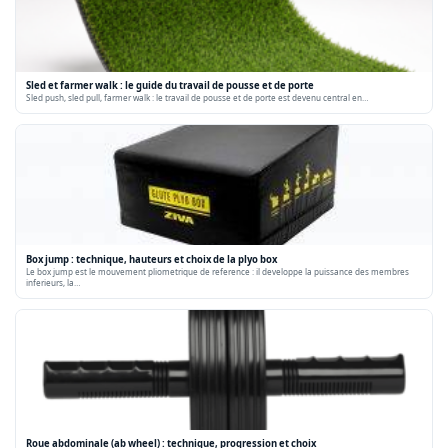
Sled et farmer walk : le guide du travail de pousse et de porte
Sled push, sled pull, farmer walk : le travail de pousse et de porte est devenu central en…
Box jump : technique, hauteurs et choix de la plyo box
Le box jump est le mouvement pliometrique de reference : il developpe la puissance des membres
inferieurs, la…
Roue abdominale (ab wheel) : technique, progression et choix