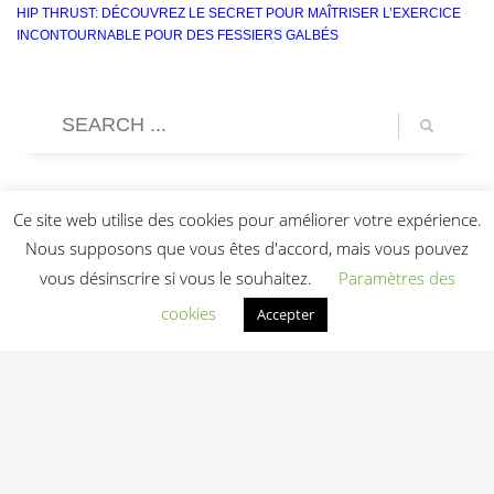
HIP THRUST: DÉCOUVREZ LE SECRET POUR MAÎTRISER L’EXERCICE
INCONTOURNABLE POUR DES FESSIERS GALBÉS
Ce site web utilise des cookies pour améliorer votre expérience.
Nous supposons que vous êtes d'accord, mais vous pouvez
vous désinscrire si vous le souhaitez.
Paramètres des
cookies
Accepter
Light In Fitness
—
6-8 rue Victor Laloux
,
37000
Tours
,
France
06 20 72 66 96
contact@lightinfitness.com
|
Mentions légales
CGV
Conditions d'utilisation
Contact
© 2026 Light In Fitness — Équipements fitness professionnels indoor & outdoor
depuis 2013 — Tours (37)