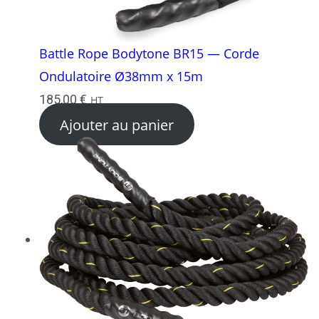
Battle Rope Bodytone BR15 — Corde
Ondulatoire Ø38mm x 15m
185,00
€
HT
Ajouter au panier