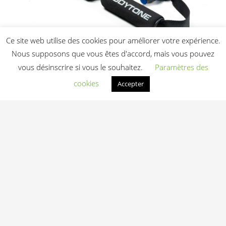
Ce site web utilise des cookies pour améliorer votre expérience.
Nous supposons que vous êtes d'accord, mais vous pouvez
vous désinscrire si vous le souhaitez.
Paramètres des
Power Tube Bodytone PT3 — Résistance
cookies
Accepter
Très Forte Bleu
11,00
€
HT
Ajouter au panier
Power Tube Bodytone PT2 — Résistance
Forte Jaune
10,00
€
HT
Ajouter au panier