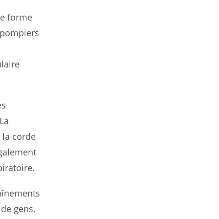
ne forme
s pompiers
laire
es
 La
s la corde
également
iratoire.
raînements
 de gens,