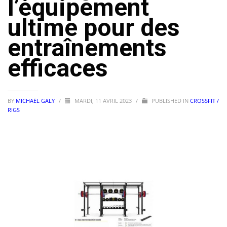
l’équipement
ultime pour des
entraînements
efficaces
BY
MICHAËL GALY
/
MARDI, 11 AVRIL 2023
/
PUBLISHED IN
CROSSFIT /
RIGS