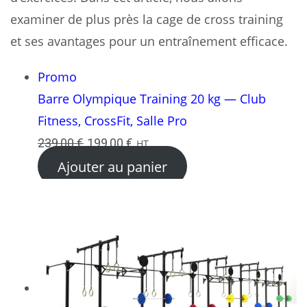
examiner de plus près la cage de cross training
et ses avantages pour un entraînement efficace.
Produit
Promo
en
Barre Olympique Training 20 kg — Club
promotion
Fitness, CrossFit, Salle Pro
Le
Le
239,00
€
199,00
€
HT
prix
prix
Ajouter au panier
initial
actuel
était :
est :
239,00 €.
199,00 €.