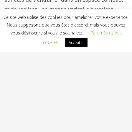
et de réaliser une grande variété d’exercices.
Ce site web utilise des cookies pour améliorer votre expérience.
Nous supposons que vous êtes d'accord, mais vous pouvez
vous désinscrire si vous le souhaitez.
Paramètres des
À lire aussi
cookies
Accepter
Comment choisir la structure de
crossfit adaptée à votre box ?
Équipement essentiel pour le crossfit:
Guide complet
POURQUOI VAUT-IL LA PEINE D’ÉVITER
DE GRIGNOTER ?