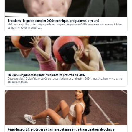
Tractions : le guide complet 2026 (technique, programme, erreurs)
Maîtrisez les pull-ups : technique parfaite, programme progressif débutant à avancé, erreurs à éviter
et matériel recommandé. Le…
Flexion sur jambes (squat) : 10 bienfaits prouvés en 2026
Découvrez les 10 bienfaits prouvés du squat (flexion sur jambes) en 2026 : muscles, hormones, santé
osseuse, mental…
Peau du sportif : protéger sa barrière cutanée entre transpiration, douches et