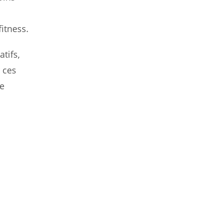
itness.
tifs,
 ces
de