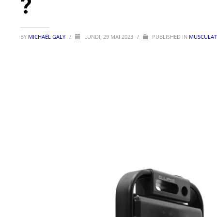
?
BY
MICHAËL GALY
/
LUNDI, 29 MAI 2023
/
PUBLISHED IN
MUSCULAT