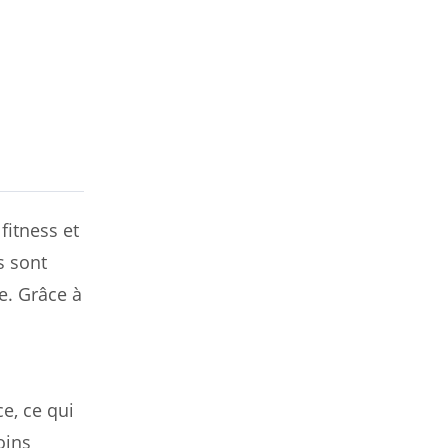
itness et
s sont
e. Grâce à
e, ce qui
oins