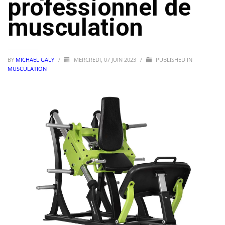
professionnel de
musculation
BY
MICHAËL GALY
/
MERCREDI, 07 JUIN 2023
/
PUBLISHED IN
MUSCULATION