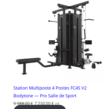
Station Multiposte 4 Postes FC4S V2
Bodytone — Pro Salle de Sport
Le
Le
9 988,00
€
7 250,00
€
HT