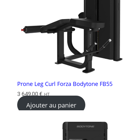
Prone Leg Curl Forza Bodytone FB55
3 649,00
€
HT
Ajouter au panier