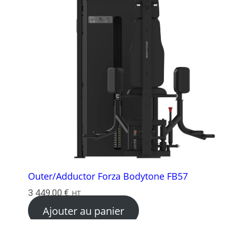
Outer/Adductor Forza Bodytone FB57
3 449,00
€
HT
Ajouter au panier