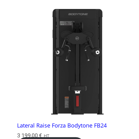
Lateral Raise Forza Bodytone FB24
3 199,00
€
HT