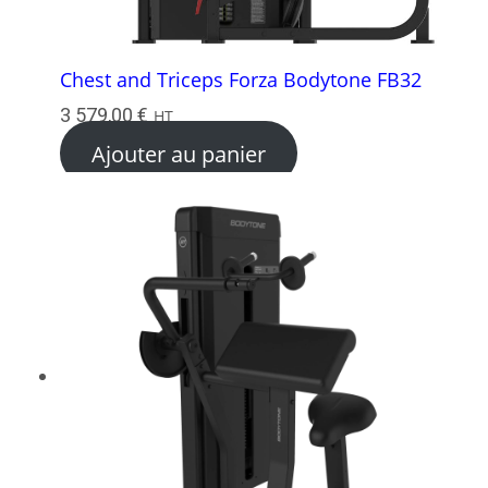
Chest and Triceps Forza Bodytone FB32
3 579,00
€
HT
Ajouter au panier