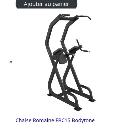
prix
prix
Ajouter au panier
initial
actuel
était :
est :
9
7
988,00 €.
250,00 €.
Chaise Romaine FBC15 Bodytone