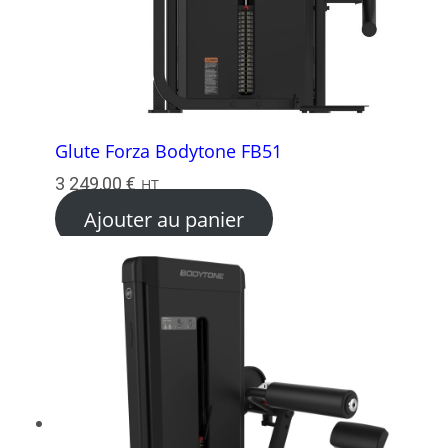
Glute Forza Bodytone FB51
3 249,00
€
HT
Ajouter au panier