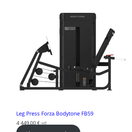
Leg Press Forza Bodytone FB59
4 449,00
€
HT