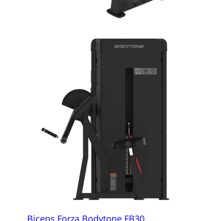
Biceps Forza Bodytone FB30