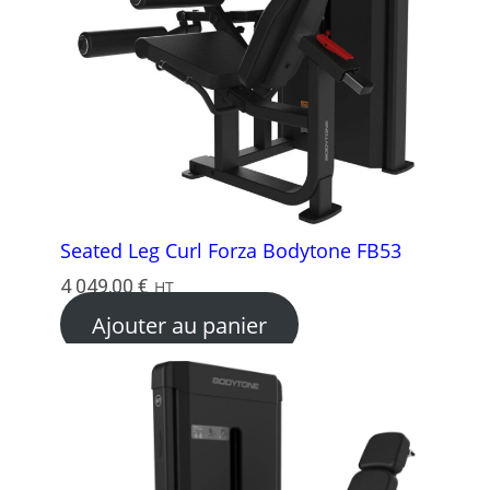
Seated Leg Curl Forza Bodytone FB53
4 049,00
€
HT
Ajouter au panier