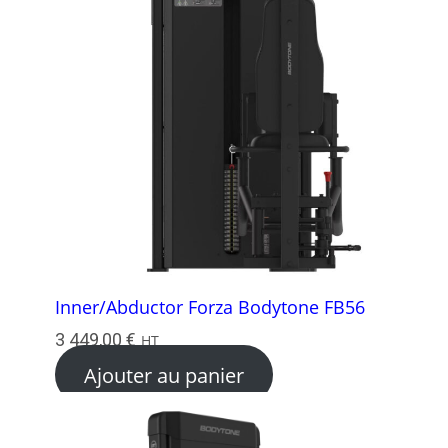
Inner/Abductor Forza Bodytone FB56
3 449,00
€
HT
Ajouter au panier