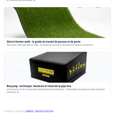
et matériel recommandé. Le…
Sled et farmer walk : le guide du travail de pousse et de porte
Sled push, sled pull, farmer walk : le travail de pousse et de porte est devenu central en…
Box jump : technique, hauteurs et choix de la plyo box
Le box jump est le mouvement pliometrique de reference : il developpe la puissance des membres
inferieurs, la…
TAGGED UNDER:
CARDIO
,
MUSCULATION