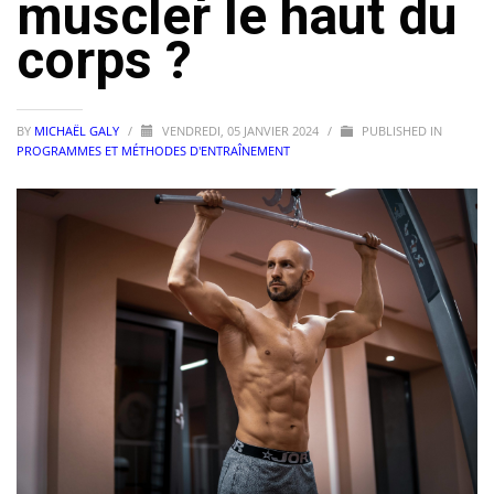
muscler le haut du
corps ?
BY
MICHAËL GALY
/
VENDREDI, 05 JANVIER 2024
/
PUBLISHED IN
PROGRAMMES ET MÉTHODES D'ENTRAÎNEMENT