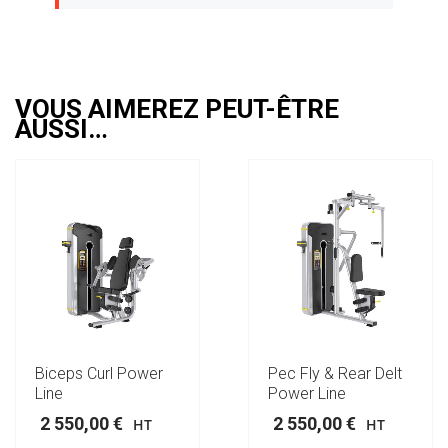
VOUS AIMEREZ PEUT-ÊTRE
AUSSI…
Biceps Curl Power
Pec Fly & Rear Delt
Line
Power Line
2 550,00
€
2 550,00
€
HT
HT