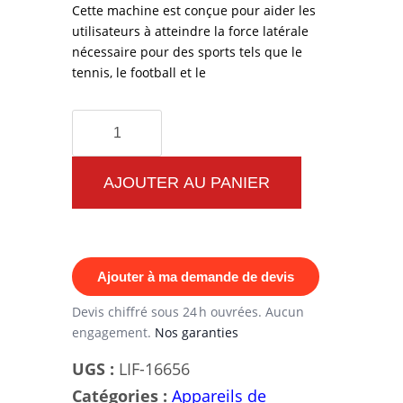
Cette machine est conçue pour aider les
utilisateurs à atteindre la force latérale
nécessaire pour des sports tels que le
tennis, le football et le
quantité
de
Elévations
AJOUTER AU PANIER
Latérales
Power
Line
Ajouter à ma demande de devis
Devis chiffré sous 24 h ouvrées. Aucun
engagement.
Nos garanties
UGS :
LIF-16656
Catégories :
Appareils de