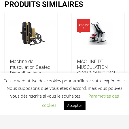
PRODUITS SIMILAIRES
PROMO
!
Machine de
MACHINE DE
musculation Seated
MUSCULATION
Dip Authentique
OLYMPIQUE TITAN
PULL DOWN
Ce site web utilise des cookies pour améliorer votre expérience.
Prix sur devis
Le
Nous supposons que vous êtes d'accord, mais vous pouvez
3 500,00
€
prix
2 850,00
€
vous désinscrire si vous le souhaitez.
Paramètres des
initial
Voir la fiche
Le
HT
était :
prix
cookies
Accepter
3
actuel
Ajouter au devis
500,00 €.
est :
Ajouter au devis
2
850,00 €.