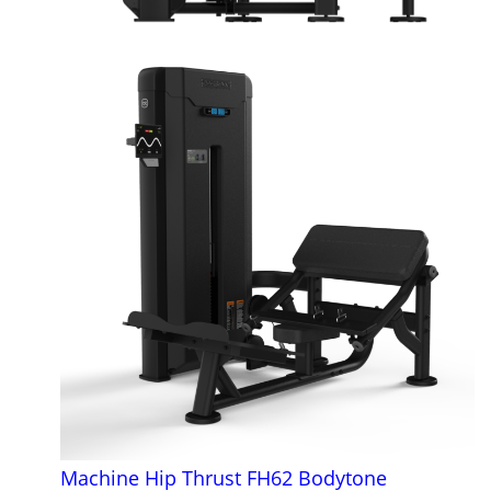
Machine Hip Thrust FH62 Bodytone