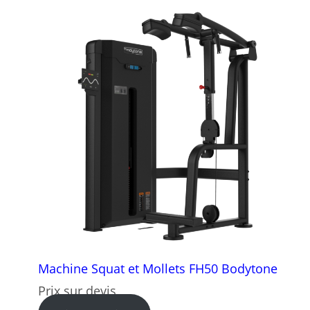
Machine Squat et Mollets FH50 Bodytone
Prix sur devis