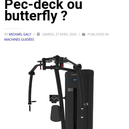
Pec-deck ou
butterfly ?
BY
MICHAËL GALY
/
SAMEDI, 27 AVRIL 2024
/
PUBLISHED IN
MACHINES GUIDÉES