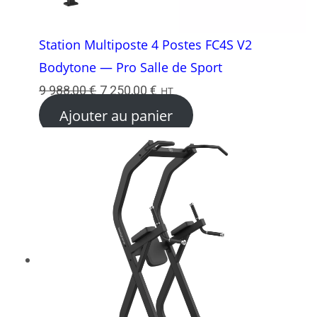
Station Multiposte 4 Postes FC4S V2
Bodytone — Pro Salle de Sport
Le
Le
9 988,00
€
7 250,00
€
HT
prix
prix
Ajouter au panier
initial
actuel
était :
est :
9
7
988,00 €.
250,00 €.