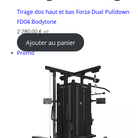
Tirage dos haut et bas Forza Dual Pulldown
FD04 Bodytone
2 280,00
€
HT
Ajouter au panier
Produit
Promo
en
promotion