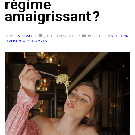
régime
amaigrissant ?
BY
MICHAËL GALY
/
JEUDI, 01 AOÛT 2024
/
PUBLISHED IN
NUTRITION
ET ALIMENTATION SPORTIVE