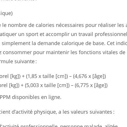
sique)
e le nombre de calories nécessaires pour réaliser les a
ratiquer un sport et accomplir un travail professionne
ou simplement la demande calorique de base. Cet indi
 consommer pour maintenir les fonctions vitales de 
rmule suivante :
 [kg]) + (1,85 x taille [cm]) – (4,676 x [âge])
 [kg]) + (5,003 x taille [cm]) – (6,775 x [âge])
 PPM disponibles en ligne.
icient d’activité physique, a les valeurs suivantes :
activité professionnelle, personne malade, alitée,