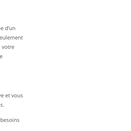
ue d’un
seulement
 votre
de
e et vous
s.
 besoins