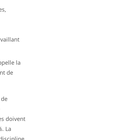
es,
vaillant
pelle la
int de
 de
e
es doivent
%. La
iscipline