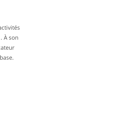
ctivités
l. À son
cateur
base.