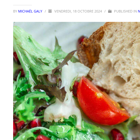
BY
MICHAËL GALY
/
VENDREDI, 18 OCTOBRE 2024
/
PUBLISHED IN
N