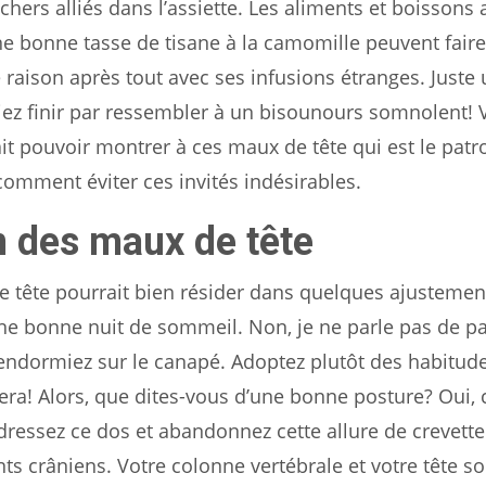
chers alliés dans l’assiette. Les aliments et boissons
bonne tasse de tisane à la camomille peuvent faire
e raison après tout avec ses infusions étranges. Juste
iez finir par ressembler à un bisounours somnolent! V
it pouvoir montrer à ces maux de tête qui est le patr
 comment éviter ces invités indésirables.
n des maux de tête
e tête pourrait bien résider dans quelques ajustemen
e bonne nuit de sommeil. Non, je ne parle pas de p
 endormiez sur le canapé. Adoptez plutôt des habitud
a! Alors, que dites-vous d’une bonne posture? Oui, c’
ressez ce dos et abandonnez cette allure de crevette
s crâniens. Votre colonne vertébrale et votre tête son