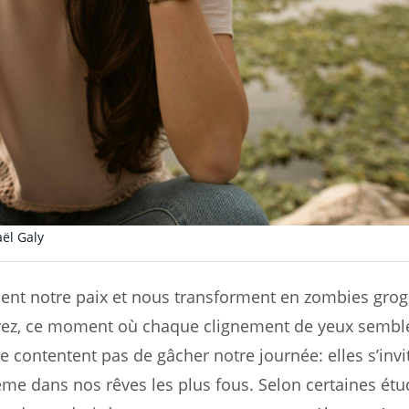
ël Galy
olent notre paix et nous transforment en zombies gro
savez, ce moment où chaque clignement de yeux sembl
e contentent pas de gâcher notre journée: elles s’invi
e dans nos rêves les plus fous. Selon certaines étu