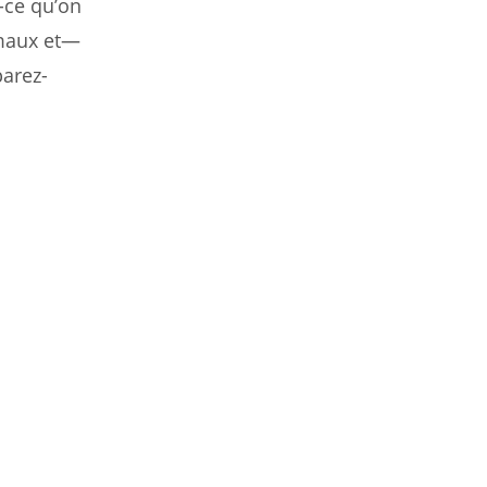
-ce qu’on
 maux et—
parez-