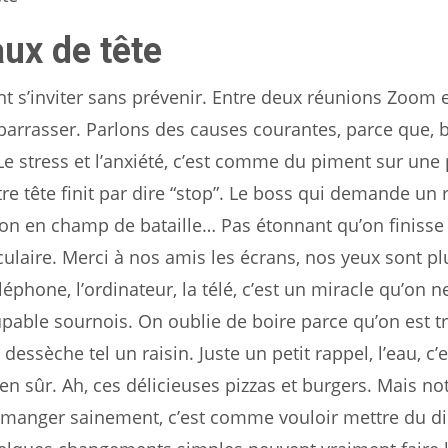
ux de tête
nt s’inviter sans prévenir. Entre deux réunions Zoom e
débarrasser. Parlons des causes courantes, parce que, 
Le stress et l’anxiété, c’est comme du piment sur une 
re tête finit par dire “stop”. Le boss qui demande un 
alon en champ de bataille… Pas étonnant qu’on finisse
culaire. Merci à nos amis les écrans, nos yeux sont pl
phone, l’ordinateur, la télé, c’est un miracle qu’on n
oupable sournois. On oublie de boire parce qu’on est t
essèche tel un raisin. Juste un petit rappel, l’eau, c’e
en sûr. Ah, ces délicieuses pizzas et burgers. Mais not
de manger sainement, c’est comme vouloir mettre du d