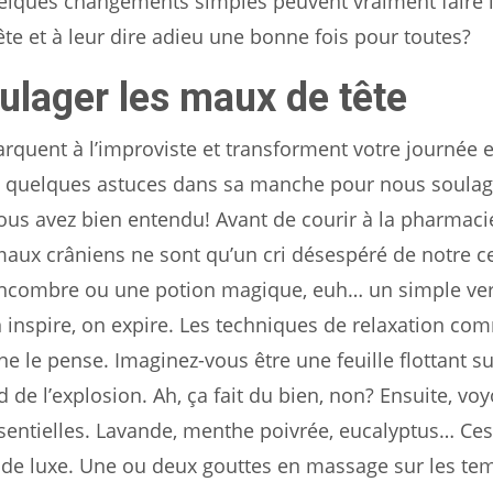
uelques changements simples peuvent vraiment faire 
ête et à leur dire adieu une bonne fois pour toutes?
lager les maux de tête
arquent à l’improviste et transforment votre journée 
a quelques astuces dans sa manche pour nous soulag
us avez bien entendu! Avant de courir à la pharmaci
maux crâniens ne sont qu’un cri désespéré de notre c
concombre ou une potion magique, euh… un simple ve
 inspire, on expire. Les techniques de relaxation co
ne le pense. Imaginez-vous être une feuille flottant s
 de l’explosion. Ah, ça fait du bien, non? Ensuite, vo
entielles. Lavande, menthe poivrée, eucalyptus… Ces
 de luxe. Une ou deux gouttes en massage sur les tem