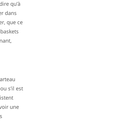
dire qu’à
er dans
er, que ce
 baskets
nant,
marteau
u s’il est
istent
avoir une
s