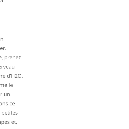
la
en
er.
e, prenez
erveau
rre d’H2O.
mme le
ur un
yons ce
 petites
pes et,