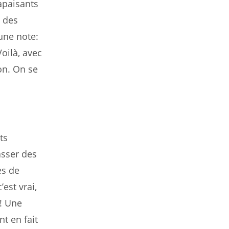
 apaisants
 des
 une note:
oilà, avec
on. On se
ts
asser des
es de
est vrai,
! Une
t en fait