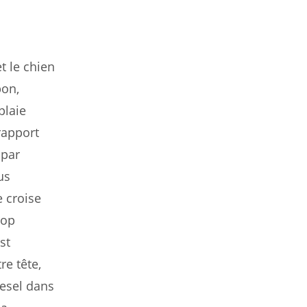
t le chien
bon,
plaie
rapport
 par
us
e croise
rop
st
re tête,
iesel dans