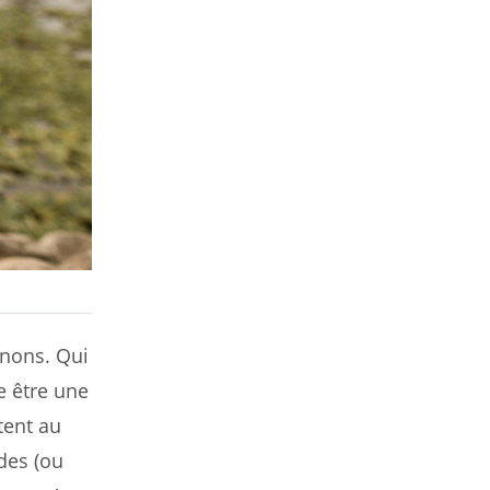
gnons. Qui
e être une
tent au
des (ou