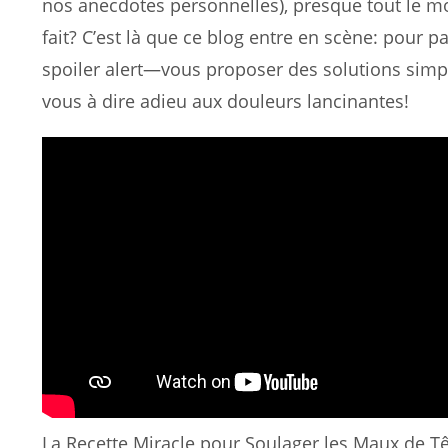
nos anecdotes personnelles), presque tout le mo
fait? C’est là que ce blog entre en scène: pour 
spoiler alert—vous proposer des solutions simpl
vous à dire adieu aux douleurs lancinantes!
La Recette Miracle pour Soulager les Maux de T