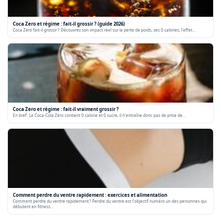
Coca Zero et régime : fait-il grossir ? (guide 2026)
Coca Zero fait-il grossir ? Découvrez son impact réel sur la perte de poids, ses 0 calories, l'effet…
Coca Zero et régime : fait-il vraiment grossir ?
En bref : Le Coca-Cola Zéro contient 0 calorie et 0 sucre, il n'entraîne donc pas de prise de…
Comment perdre du ventre rapidement : exercices et alimentation
Comment perdre du ventre rapidement ? Perdre du ventre est l'objectif numéro un des personnes qui
débutent en fitness…