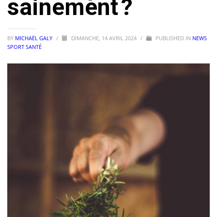
sainement ?
BY
MICHAËL GALY
/
DIMANCHE, 14 AVRIL 2024
/
PUBLISHED IN
NEWS
SPORT SANTÉ