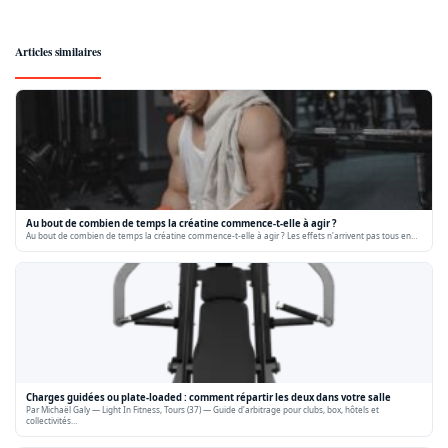
Articles similaires
Au bout de combien de temps la créatine commence-t-elle à agir ?
Au bout de combien de temps la créatine commence-t-elle à agir ? Les effets n'arrivent pas tous en…
Charges guidées ou plate-loaded : comment répartir les deux dans votre salle
Par Michaël Galy — Light In Fitness, Tours (37) — Guide d'arbitrage pour clubs, box, hôtels et
collectivités…