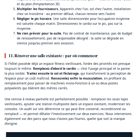
et du plan d’implantation 3D.
Multiplier les fournisseurs.
Appareils chez l’un, sol chez l’autre, installation
chez un troisième : au premier défaut, chacun renvoie vers l’autre.
Négliger le pic horaire.
Une salle dimensionnée pour l’occupation moyenne
est saturée chaque matin. Dimensionnez le cardio sur le pic, pas sur la
moyenne.
Ne rien prévoir pour la suite.
Pas de contrat de maintenance, pas de budget
de renouvellement, pas de responsable désigné : la salle se dégrade en
silence jusqu’au premier avis assassin.
11. Rénover une salle existante : par où commencer
Si l’hôtel possède déjà un espace fitness vieillissant, l’ordre des priorités est presque
toujours le même.
Remplacez d’abord le cardio
— c’est l’usage principal et la panne
la plus visible.
Traitez ensuite le sol et l’éclairage
, qui transforment la perception de
l’espace pour un coût maîtrisé.
Renouvelez enfin la musculation
, en profitant du
remplacement pour passer de machines mono-fonction à un ou deux postes
polyvalents qui libèrent des mètres carrés.
Une remise à niveau partielle est parfaitement possible : remplacer les seuls tapis
vieillissants, ajouter une station multiposte dans un espace existant, moderniser les
consoles. Un audit sur site détermine ce qui peut être conservé, reconditionné ou
remplacé — et permet d’étaler l’investissement sur deux exercices. Nous intervenons
également sur des parcs que nous n’avons pas fournis, quelle que soit la marque
d’origine.