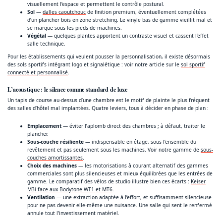
visuellement l’espace et permettent le contrôle postural.
Sol
—
dalles caoutchouc
de finition premium, éventuellement complétées
d’un plancher bois en zone stretching. Le vinyle bas de gamme vieillit mal et
se marque sous les pieds de machines.
Végétal
— quelques plantes apportent un contraste visuel et cassent l’effet
salle technique.
Pour les établissements qui veulent pousser la personnalisation, il existe désormais
des sols sportifs intégrant logo et signalétique : voir notre article sur le
sol sportif
connecté et personnalisé
.
L’acoustique : le silence comme standard de luxe
Un tapis de course au-dessus d’une chambre est le motif de plainte le plus fréquent
des salles d’hôtel mal implantées. Quatre leviers, tous à décider en phase de plan :
Emplacement
— éviter l’aplomb direct des chambres ; à défaut, traiter le
plancher.
Sous-couche résiliente
— indispensable en étage, sous l’ensemble du
revêtement et pas seulement sous les machines. Voir notre gamme de
sous-
couches amortissantes
.
Choix des machines
— les motorisations à courant alternatif des gammes
commerciales sont plus silencieuses et mieux équilibrées que les entrées de
gamme. Le comparatif des vélos de studio illustre bien ces écarts :
Keiser
M3i face aux Bodytone WT1 et MT6
.
Ventilation
— une extraction adaptée à l’effort, et suffisamment silencieuse
pour ne pas devenir elle-même une nuisance. Une salle qui sent le renfermé
annule tout l’investissement matériel.