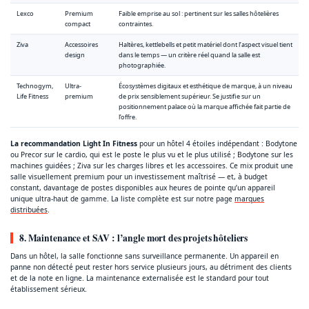
Lexco
Premium
Faible emprise au sol : pertinent sur les salles hôtelières
compact
contraintes.
Ziva
Accessoires
Haltères, kettlebells et petit matériel dont l’aspect visuel tient
design
dans le temps — un critère réel quand la salle est
photographiée.
Technogym,
Ultra-
Écosystèmes digitaux et esthétique de marque, à un niveau
Life Fitness
premium
de prix sensiblement supérieur. Se justifie sur un
positionnement palace où la marque affichée fait partie de
l’offre.
La recommandation Light In Fitness
pour un hôtel 4 étoiles indépendant : Bodytone
ou Precor sur le cardio, qui est le poste le plus vu et le plus utilisé ; Bodytone sur les
machines guidées ; Ziva sur les charges libres et les accessoires. Ce mix produit une
salle visuellement premium pour un investissement maîtrisé — et, à budget
constant, davantage de postes disponibles aux heures de pointe qu’un appareil
unique ultra-haut de gamme. La liste complète est sur notre page
marques
distribuées
.
8. Maintenance et SAV : l’angle mort des projets hôteliers
Dans un hôtel, la salle fonctionne sans surveillance permanente. Un appareil en
panne non détecté peut rester hors service plusieurs jours, au détriment des clients
et de la note en ligne. La maintenance externalisée est le standard pour tout
établissement sérieux.