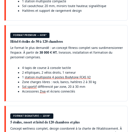
1 station multiposte compacte
Sol caoutchouc 20 mm, miroirs toute hauteur, signalétique
Haltères et support de rangement design
FORMAT PREMIUM — 60 M²
Hôtel 4 étoiles de 50 à 120 chambres
Le format le plus demandé : un concept fitness complet sans surdimensionner
l’espace. À partir de
38 000 € HT
, livraison, installation et formation du
personnel comprises.
4 tapis de course à console tactile
2 elliptiques, 2 vélos droits, 1 rameur
1
station multiposte 4 postes Bodytone FC4S V2
Zone charges libres : rack, bancs, haltères 2 à 30 kg
Sol sportif
différencié par zone, 20 à 30 mm
Accessoires
Ziva
et écrans connectés
FORMAT SIGNATURE — 120 M²
5 étoiles, resort et hôtel de 120 chambres et plus
Concept wellness complet, design coordonné à la charte de l’établissement. À