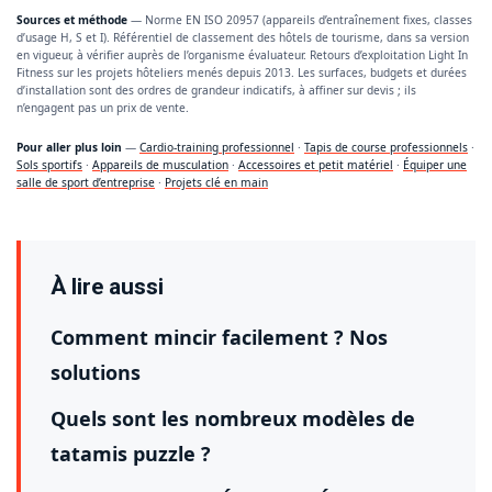
Sources et méthode
— Norme EN ISO 20957 (appareils d’entraînement fixes, classes
d’usage H, S et I). Référentiel de classement des hôtels de tourisme, dans sa version
en vigueur, à vérifier auprès de l’organisme évaluateur. Retours d’exploitation Light In
Fitness sur les projets hôteliers menés depuis 2013. Les surfaces, budgets et durées
d’installation sont des ordres de grandeur indicatifs, à affiner sur devis ; ils
n’engagent pas un prix de vente.
Pour aller plus loin
—
Cardio-training professionnel
·
Tapis de course professionnels
·
Sols sportifs
·
Appareils de musculation
·
Accessoires et petit matériel
·
Équiper une
salle de sport d’entreprise
·
Projets clé en main
À lire aussi
Comment mincir facilement ? Nos
solutions
Quels sont les nombreux modèles de
tatamis puzzle ?