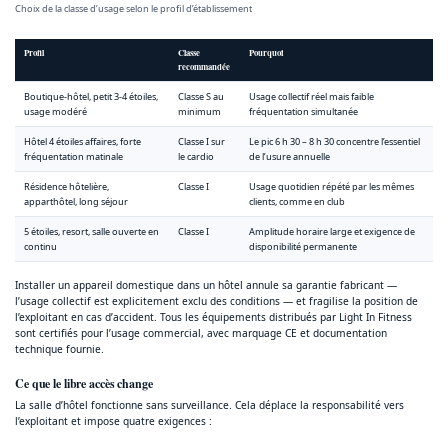
Choix de la classe d’usage selon le profil d’établissement
Profil
Classe
Pourquoi
recommandée
Boutique-hôtel, petit 3-4 étoiles,
Classe S au
Usage collectif réel mais faible
usage modéré
minimum
fréquentation simultanée
Hôtel 4 étoiles affaires, forte
Classe I sur
Le pic 6 h 30 – 8 h 30 concentre l’essentiel
fréquentation matinale
le cardio
de l’usure annuelle
Résidence hôtelière,
Classe I
Usage quotidien répété par les mêmes
apparthôtel, long séjour
clients, comme en club
5 étoiles, resort, salle ouverte en
Classe I
Amplitude horaire large et exigence de
continu
disponibilité permanente
Installer un appareil domestique dans un hôtel annule sa garantie fabricant —
l’usage collectif est explicitement exclu des conditions — et fragilise la position de
l’exploitant en cas d’accident. Tous les équipements distribués par Light In Fitness
sont certifiés pour l’usage commercial, avec marquage CE et documentation
technique fournie.
Ce que le libre accès change
La salle d’hôtel fonctionne sans surveillance. Cela déplace la responsabilité vers
l’exploitant et impose quatre exigences :