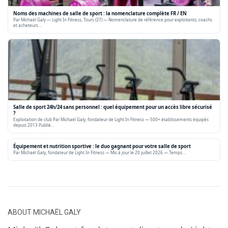
Noms des machines de salle de sport : la nomenclature complète FR / EN
Par Michaël Galy — Light In Fitness, Tours (37) — Nomenclature de référence pour exploitants, coachs
et acheteurs…
Salle de sport 24h/24 sans personnel : quel équipement pour un accès libre sécurisé
?
Exploitation de club Par Michaël Galy, fondateur de Light In Fitness — 500+ établissements équipés
depuis 2013 Publié…
Équipement et nutrition sportive : le duo gagnant pour votre salle de sport
Par Michaël Galy, fondateur de Light In Fitness — Mis à jour le 20 juillet 2026 — Temps…
ABOUT
MICHAËL GALY