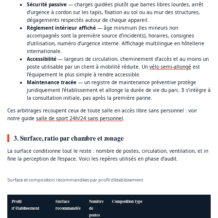
Sécurité passive
— charges guidées plutôt que barres libres lourdes, arrêt
d’urgence à cordon sur les tapis, fixation au sol ou au mur des structures,
dégagements respectés autour de chaque appareil.
Règlement intérieur affiché
— âge minimum (les mineurs non
accompagnés sont la première source d’incidents), horaires, consignes
d’utilisation, numéro d’urgence interne. Affichage multilingue en hôtellerie
internationale.
Accessibilité
— largeurs de circulation, cheminement d’accès et au moins un
poste utilisable par un client à mobilité réduite. Un
vélo semi-allongé
est
l’équipement le plus simple à rendre accessible.
Maintenance tracée
— un registre de maintenance préventive protège
juridiquement l’établissement et allonge la durée de vie du parc. Il s’intègre à
la consultation initiale, pas après la première panne.
Ces arbitrages recoupent ceux de toute salle en accès libre sans personnel : voir
notre guide
salle de sport 24h/24 sans personnel
.
3. Surface, ratio par chambre et zonage
La surface conditionne tout le reste : nombre de postes, circulation, ventilation, et in
fine la perception de l’espace. Voici les repères utilisés en phase d’audit.
Surface et composition recommandées par profil d’établissement
Profil
Surface
Nombre
Composition type
d’établissement
recommandée
de
postes