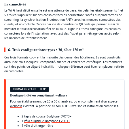
La connectivité
Le Wi-Fi haut débit en salle est une attente de base. Au-delà, les établissements 4 et
5 étoiles s’appuient sur des consoles tactiles permettant l’accès aux plateformes de
streaming, la synchronisation Bluetooth ou ANT+ avec les montres connectées des
clients, et un contrôle d’accès par clé de chambre ou QR code qui permet aussi de
mesurer le taux d’occupation réel de la salle. Light In Fitness configure les consoles
connectées lors de l’installation, avec test des flux et paramétrage des accès selon
les licences de l’établissement.
6. Trois configurations types : 30, 60 et 120 m²
Ces trois formats couvrent la majorité des demandes hôtelières. Ils sont construits
autour de trois logiques : compacité, silence et cohérence esthétique. Les montants
sont des points de départ indicatifs — chaque référence peut être remplacée, retirée
ou complétée.
FORMAT COMPACT — 30 M²
Boutique-hôtel ou complément wellness
Pour un établissement de 20 à 50 chambres, ou en complément d’un espace
wellness
existant. À partir de
18 500 € HT
, livraison et installation comprises.
2
tapis de course Bodytone EVOT3+
1
vélo elliptique Bodytone EVOE1+
1 vélo droit ergomètre