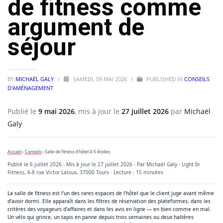
de fitness comme
argument de
séjour
BY
MICHAËL GALY
/
SAMEDI, 09 MAI 2026
/
PUBLISHED IN
CONSEILS
D'AMÉNAGEMENT
Publié le
9 mai 2026
, mis à jour le
27 juillet 2026
par
Michaël
Galy
Accueil
›
Conseils
› Salle de fitness d’hôtel 4-5 étoiles
Publié le
6 juillet 2026
· Mis à jour le
27 juillet 2026
· Par
Michaël Galy
· Light In
Fitness, 6-8 rue Victor Laloux, 37000 Tours · Lecture : 15 minutes
La salle de fitness est l’un des rares espaces de l’hôtel que le client juge avant même
d’avoir dormi. Elle apparaît dans les filtres de réservation des plateformes, dans les
critères des voyageurs d’affaires et dans les avis en ligne — en bien comme en mal.
Un vélo qui grince, un tapis en panne depuis trois semaines ou deux haltères