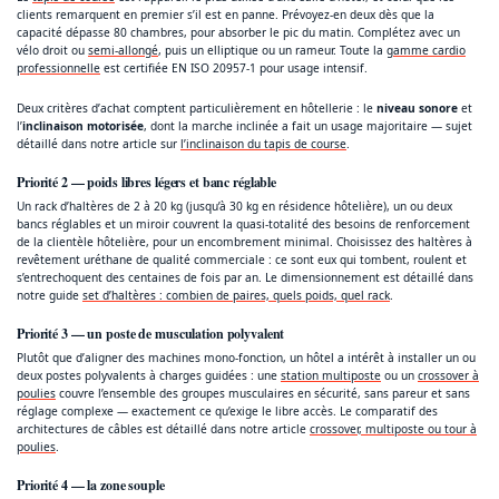
clients remarquent en premier s’il est en panne. Prévoyez-en deux dès que la
capacité dépasse 80 chambres, pour absorber le pic du matin. Complétez avec un
vélo droit ou
semi-allongé
, puis un elliptique ou un rameur. Toute la
gamme cardio
professionnelle
est certifiée EN ISO 20957-1 pour usage intensif.
Deux critères d’achat comptent particulièrement en hôtellerie : le
niveau sonore
et
l’
inclinaison motorisée
, dont la marche inclinée a fait un usage majoritaire — sujet
détaillé dans notre article sur
l’inclinaison du tapis de course
.
Priorité 2 — poids libres légers et banc réglable
Un rack d’haltères de 2 à 20 kg (jusqu’à 30 kg en résidence hôtelière), un ou deux
bancs réglables et un miroir couvrent la quasi-totalité des besoins de renforcement
de la clientèle hôtelière, pour un encombrement minimal. Choisissez des haltères à
revêtement uréthane de qualité commerciale : ce sont eux qui tombent, roulent et
s’entrechoquent des centaines de fois par an. Le dimensionnement est détaillé dans
notre guide
set d’haltères : combien de paires, quels poids, quel rack
.
Priorité 3 — un poste de musculation polyvalent
Plutôt que d’aligner des machines mono-fonction, un hôtel a intérêt à installer un ou
deux postes polyvalents à charges guidées : une
station multiposte
ou un
crossover à
poulies
couvre l’ensemble des groupes musculaires en sécurité, sans pareur et sans
réglage complexe — exactement ce qu’exige le libre accès. Le comparatif des
architectures de câbles est détaillé dans notre article
crossover, multiposte ou tour à
poulies
.
Priorité 4 — la zone souple