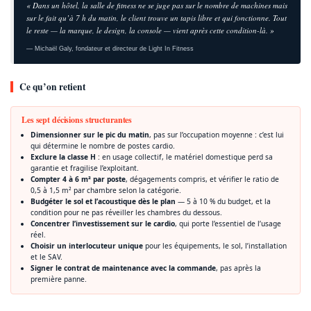
« Dans un hôtel, la salle de fitness ne se juge pas sur le nombre de machines mais
sur le fait qu’à 7 h du matin, le client trouve un tapis libre et qui fonctionne. Tout
le reste — la marque, le design, la console — vient après cette condition-là. »
— Michaël Galy, fondateur et directeur de Light In Fitness
Ce qu’on retient
Les sept décisions structurantes
Dimensionner sur le pic du matin
, pas sur l’occupation moyenne : c’est lui
qui détermine le nombre de postes cardio.
Exclure la classe H
: en usage collectif, le matériel domestique perd sa
garantie et fragilise l’exploitant.
Compter 4 à 6 m² par poste
, dégagements compris, et vérifier le ratio de
0,5 à 1,5 m² par chambre selon la catégorie.
Budgéter le sol et l’acoustique dès le plan
— 5 à 10 % du budget, et la
condition pour ne pas réveiller les chambres du dessous.
Concentrer l’investissement sur le cardio
, qui porte l’essentiel de l’usage
réel.
Choisir un interlocuteur unique
pour les équipements, le sol, l’installation
et le SAV.
Signer le contrat de maintenance avec la commande
, pas après la
première panne.