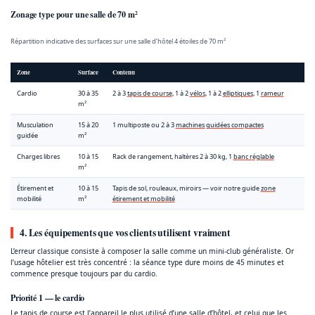
Zonage type pour une salle de 70 m²
Répartition indicative des surfaces sur une salle d’hôtel 4 étoiles de 70 m²
Zone
Surface
Contenu
Cardio
30 à 35
2 à 3
tapis de course
, 1 à 2
vélos
, 1 à 2
elliptiques
, 1
rameur
m²
Musculation
15 à 20
1 multiposte ou 2 à 3
machines guidées compactes
guidée
m²
Charges libres
10 à 15
Rack de rangement, haltères 2 à 30 kg, 1
banc réglable
m²
Étirement et
10 à 15
Tapis de sol, rouleaux, miroirs — voir notre guide
zone
mobilité
m²
étirement et mobilité
4. Les équipements que vos clients utilisent vraiment
L’erreur classique consiste à composer la salle comme un mini-club généraliste. Or
l’usage hôtelier est très concentré : la séance type dure moins de 45 minutes et
commence presque toujours par du cardio.
Priorité 1 — le cardio
Le
tapis de course
est l’appareil le plus utilisé d’une salle d’hôtel, et celui que les