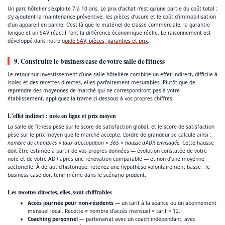
Un parc hôtelier s’exploite 7 à 10 ans. Le prix d’achat n’est qu’une partie du coût total :
s’y ajoutent la maintenance préventive, les pièces d’usure et le coût d’immobilisation
d’un appareil en panne. C’est là que le matériel de classe commerciale, la garantie
longue et un SAV réactif font la différence économique réelle. Le raisonnement est
développé dans notre
guide SAV, pièces, garanties et prix
.
9. Construire le business case de votre salle de fitness
Le retour sur investissement d’une salle hôtelière combine un effet indirect, difficile à
isoler, et des recettes directes, elles parfaitement mesurables. Plutôt que de
reprendre des moyennes de marché qui ne correspondront pas à votre
établissement, appliquez la trame ci-dessous à vos propres chiffres.
L’effet indirect : note en ligne et prix moyen
La salle de fitness pèse sur le score de satisfaction global, et le score de satisfaction
pèse sur le prix moyen que le marché accepte. L’ordre de grandeur se calcule ainsi :
nombre de chambres × taux d’occupation × 365 × hausse d’ADR envisagée
. Cette hausse
doit être estimée à partir de vos propres données — évolution constatée de votre
note et de votre ADR après une rénovation comparable — et non d’une moyenne
sectorielle. À défaut d’historique, retenez une hypothèse volontairement basse : le
business case doit tenir même dans le scénario prudent.
Les recettes directes, elles, sont chiffrables
Accès journée pour non-résidents
— un tarif à la séance ou un abonnement
mensuel local. Recette = nombre d’accès mensuel × tarif × 12.
Coaching personnel
— partenariat avec un coach indépendant, avec