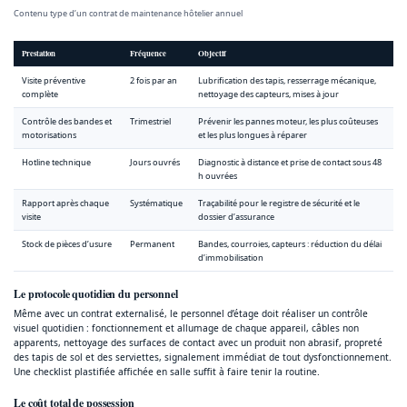
Contenu type d’un contrat de maintenance hôtelier annuel
Prestation
Fréquence
Objectif
Visite préventive
2 fois par an
Lubrification des tapis, resserrage mécanique,
complète
nettoyage des capteurs, mises à jour
Contrôle des bandes et
Trimestriel
Prévenir les pannes moteur, les plus coûteuses
motorisations
et les plus longues à réparer
Hotline technique
Jours ouvrés
Diagnostic à distance et prise de contact sous 48
h ouvrées
Rapport après chaque
Systématique
Traçabilité pour le registre de sécurité et le
visite
dossier d’assurance
Stock de pièces d’usure
Permanent
Bandes, courroies, capteurs : réduction du délai
d’immobilisation
Le protocole quotidien du personnel
Même avec un contrat externalisé, le personnel d’étage doit réaliser un contrôle
visuel quotidien : fonctionnement et allumage de chaque appareil, câbles non
apparents, nettoyage des surfaces de contact avec un produit non abrasif, propreté
des tapis de sol et des serviettes, signalement immédiat de tout dysfonctionnement.
Une checklist plastifiée affichée en salle suffit à faire tenir la routine.
Le coût total de possession