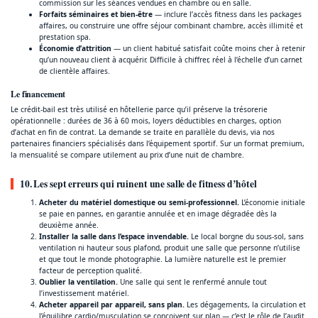
commission sur les séances vendues en chambre ou en salle.
Forfaits séminaires et bien-être
— inclure l’accès fitness dans les packages
affaires, ou construire une offre séjour combinant chambre, accès illimité et
prestation spa.
Économie d’attrition
— un client habitué satisfait coûte moins cher à retenir
qu’un nouveau client à acquérir. Difficile à chiffrer, réel à l’échelle d’un carnet
de clientèle affaires.
Le financement
Le crédit-bail est très utilisé en hôtellerie parce qu’il préserve la trésorerie
opérationnelle : durées de 36 à 60 mois, loyers déductibles en charges, option
d’achat en fin de contrat. La demande se traite en parallèle du devis, via nos
partenaires financiers spécialisés dans l’équipement sportif. Sur un format premium,
la mensualité se compare utilement au prix d’une nuit de chambre.
10. Les sept erreurs qui ruinent une salle de fitness d’hôtel
Acheter du matériel domestique ou semi-professionnel.
L’économie initiale
se paie en pannes, en garantie annulée et en image dégradée dès la
deuxième année.
Installer la salle dans l’espace invendable.
Le local borgne du sous-sol, sans
ventilation ni hauteur sous plafond, produit une salle que personne n’utilise
et que tout le monde photographie. La lumière naturelle est le premier
facteur de perception qualité.
Oublier la ventilation.
Une salle qui sent le renfermé annule tout
l’investissement matériel.
Acheter appareil par appareil, sans plan.
Les dégagements, la circulation et
l’équilibre cardio/musculation se conçoivent sur plan — c’est le rôle de l’audit