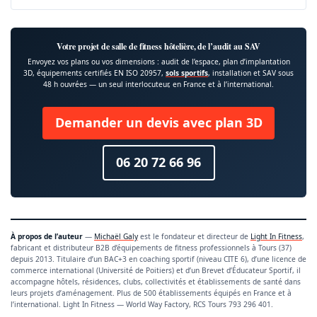
Votre projet de salle de fitness hôtelière, de l’audit au SAV
Envoyez vos plans ou vos dimensions : audit de l’espace, plan d’implantation
3D, équipements certifiés EN ISO 20957,
sols sportifs
, installation et SAV sous
48 h ouvrées — un seul interlocuteur, en France et à l’international.
Demander un devis avec plan 3D
06 20 72 66 96
À propos de l’auteur
—
Michaël Galy
est le fondateur et directeur de
Light In Fitness
,
fabricant et distributeur B2B d’équipements de fitness professionnels à Tours (37)
depuis 2013. Titulaire d’un BAC+3 en coaching sportif (niveau CITE 6), d’une licence de
commerce international (Université de Poitiers) et d’un Brevet d’Éducateur Sportif, il
accompagne hôtels, résidences, clubs, collectivités et établissements de santé dans
leurs projets d’aménagement. Plus de 500 établissements équipés en France et à
l’international. Light In Fitness — World Way Factory, RCS Tours 793 296 401.