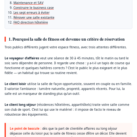
Maintenance et SAV
Construire le business case
Les sept erreurs à éviter
Rénover une salle existante
FAQ direction hôtelière
1. Pourquoi la salle de fitness est devenue un critère de réservation
Trois publics différents jugent votre espace fitness, avec trois attentes différentes.
Le voyageur d’affaires
veut une séance de 30 à 45 minutes, tôt le matin ou tard le
soir, sans dépendre de personne. Il regarde une chose : y a-t-il un tapis de course qui
fonctionne et quelques haltères corrects ? C’est le public le plus exigeant et le plus
fidèle — un habitué qui trouve sa routine revient.
Le client loisir
utilise la salle de façon opportuniste, souvent en couple ou en famille.
Il valorise l’ambiance : lumière naturelle, propreté, appareils récents. Pour lui, la
salle est un marqueur de standing plus qu’un outil.
Le client long séjour
(résidences hôtelières, apparthôtels) traite votre salle comme
son club de sport. C’est lui qui use le matériel : il impose de facto le niveau de
robustesse des équipements.
Le point de bascule :
dès que la part de clientèle affaires ou long séjour
dépasse celle du loisir pur, la salle de fitness cesse d’être un décor. Elle devient