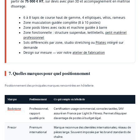
partir de
75 000 € HT
, sur devis avec plan 3D et accompagnement en maîtrise
d’ouvrage.
6 à 8 tapis de course haut de gamme, 4 elliptiques, vélos, rameurs
Zone musculation guidée complète (8 à 10 postes)
Zone poids libres avec racks et machine guidée à barre
Zone fonctionnelle : structure suspendue, kettlebells,
petit matériel
professionnel
Sols différenciés par zone, studio stretching ou
Pilates
intégré sur
demande
Design sur mesure — voir notre
atelier de fabrication
7. Quelles marques pour quel positionnement
Positionnement des principales marques rencontrées en hôtellerie
Marque
Positionnement
Ce qui compte en hôtellerie
Bodytone
Professionnel,
Certification usage commercial, consoles tactiles, SAV
rapport
assuré en France par Light In Fitness. Permet d’équiper
qualité-prix
davantage de postes à budget égal.
Precor
Premium
Marque reconnue des clientèles internationales, réseau de
international
pièces large. Souvent imposée par les brand standards de
chaîne.