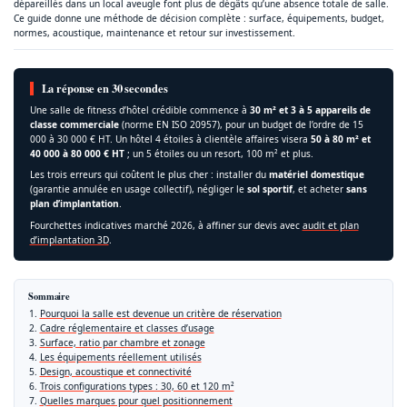
dépareillés dans un local aveugle font plus de dégâts qu’une absence totale de salle.
Ce guide donne une méthode de décision complète : surface, équipements, budget,
normes, acoustique, maintenance et retour sur investissement.
La réponse en 30 secondes
Une salle de fitness d’hôtel crédible commence à
30 m² et 3 à 5 appareils de
classe commerciale
(norme EN ISO 20957), pour un budget de l’ordre de 15
000 à 30 000 € HT. Un hôtel 4 étoiles à clientèle affaires visera
50 à 80 m² et
40 000 à 80 000 € HT
; un 5 étoiles ou un resort, 100 m² et plus.
Les trois erreurs qui coûtent le plus cher : installer du
matériel domestique
(garantie annulée en usage collectif), négliger le
sol sportif
, et acheter
sans
plan d’implantation
.
Fourchettes indicatives marché 2026, à affiner sur devis avec
audit et plan
d’implantation 3D
.
Sommaire
Pourquoi la salle est devenue un critère de réservation
Cadre réglementaire et classes d’usage
Surface, ratio par chambre et zonage
Les équipements réellement utilisés
Design, acoustique et connectivité
Trois configurations types : 30, 60 et 120 m²
Quelles marques pour quel positionnement