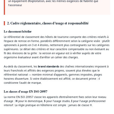
un équipement d’exploitation, avec les mêmes exigences de fiabilité que
l’ascenseur.
2. Cadre réglementaire, classes d’usage et responsabilité
Le classement hôtelier
Le référentiel de classement des hôtels de tourisme comporte des critères relatifs à
l’espace de remise en forme, pondérés différemment selon la catégorie visée : plutôt
optionnels à points en 3 et 4 étoiles, nettement plus contraignants sur les catégories
supérieures. Le détail des critères et leur caractère compensable ou non évoluent au
fil des révisions de la grille : la version en vigueur est à vérifier auprès de votre
organisme évaluateur avant d’arrêter un cahier des charges.
Au-delà du classement, les
brand standards
des chaînes internationales imposent à
leurs franchisés et affiliés des exigences propres, souvent plus élevées que le
référentiel national — nombre minimal d’appareils, gammes imposées, plages
horaires d’ouverture. Si votre établissement est affilié, ce document prime : il
conditionne l’audit de marque.
Les classes d’usage EN ISO 20957
La norme EN ISO 20957 classe les appareils d’entraînement fixes selon leur niveau
d’usage :
H
pour le domestique,
S
pour l’usage studio,
I
pour l’usage professionnel
intensif. La règle pratique en hôtellerie est simple : jamais de classe H.