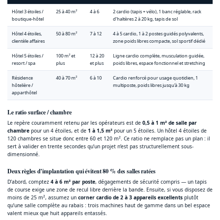
Hôtel 3 étoiles /
25 à 40 m²
4 à 6
2 cardio (tapis + vélo), 1 banc réglable, rack
boutique-hôtel
d’haltères 2 à 20 kg, tapis de sol
Hôtel 4 étoiles,
50 à 80 m²
7 à 12
4 à 5 cardio, 1 à 2 postes guidés polyvalents,
clientèle affaires
zone poids libres compacte, sol sportif dédié
Hôtel 5 étoiles /
100 m² et
12 à 20
Ligne cardio complète, musculation guidée,
resort / spa
plus
et plus
poids libres, espace fonctionnel et stretching
Résidence
40 à 70 m²
6 à 10
Cardio renforcé pour usage quotidien, 1
hôtelière /
multiposte, poids libres jusqu’à 30 kg
apparthôtel
Le ratio surface / chambre
Le repère couramment retenu par les opérateurs est de
0,5 à 1 m² de salle par
chambre
pour un 4 étoiles, et de
1 à 1,5 m²
pour un 5 étoiles. Un hôtel 4 étoiles de
120 chambres se situe donc entre 60 et 120 m². Ce ratio ne remplace pas un plan : il
sert à valider en trente secondes qu’un projet n’est pas structurellement sous-
dimensionné.
Deux règles d’implantation qui évitent 80 % des salles ratées
D’abord, comptez
4 à 6 m² par poste
, dégagements de sécurité compris — un tapis
de course exige une zone de recul libre derrière la bande. Ensuite, si vous disposez de
moins de 25 m², assumez un
corner cardio de 2 à 3 appareils excellents
plutôt
qu’une salle complète au rabais : trois machines haut de gamme dans un bel espace
valent mieux que huit appareils entassés.