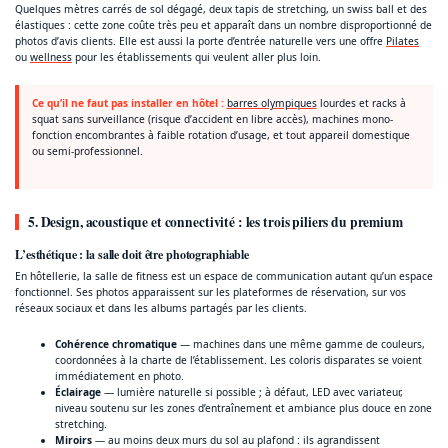
Quelques mètres carrés de sol dégagé, deux tapis de stretching, un swiss ball et des
élastiques : cette zone coûte très peu et apparaît dans un nombre disproportionné de
photos d’avis clients. Elle est aussi la porte d’entrée naturelle vers une offre
Pilates
ou
wellness
pour les établissements qui veulent aller plus loin.
Ce qu’il ne faut pas installer en hôtel :
barres olympiques
lourdes et racks à
squat sans surveillance (risque d’accident en libre accès), machines mono-
fonction encombrantes à faible rotation d’usage, et tout appareil domestique
ou semi-professionnel.
5. Design, acoustique et connectivité : les trois piliers du premium
L’esthétique : la salle doit être photographiable
En hôtellerie, la salle de fitness est un espace de communication autant qu’un espace
fonctionnel. Ses photos apparaissent sur les plateformes de réservation, sur vos
réseaux sociaux et dans les albums partagés par les clients.
Cohérence chromatique
— machines dans une même gamme de couleurs,
coordonnées à la charte de l’établissement. Les coloris disparates se voient
immédiatement en photo.
Éclairage
— lumière naturelle si possible ; à défaut, LED avec variateur,
niveau soutenu sur les zones d’entraînement et ambiance plus douce en zone
stretching.
Miroirs
— au moins deux murs du sol au plafond : ils agrandissent