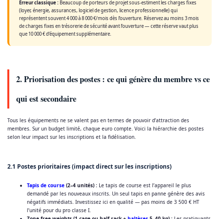
Erreur classique :
Beaucoup de porteurs de projet sous-estiment les charges fixes
(loyer, énergie, assurances, logiciel de gestion, licence professionnelle) qui
représentent souvent 4 000 à 8 000 €/mois dès l’ouverture. Réservez au moins 3 mois
de charges fixes en trésorerie de sécurité avant l’ouverture — cette réserve vaut plus
que 10 000 € d’équipement supplémentaire.
2. Priorisation des postes : ce qui génère du membre vs ce
qui est secondaire
Tous les équipements ne se valent pas en termes de pouvoir d’attraction des
membres. Sur un budget limité, chaque euro compte. Voici la hiérarchie des postes
selon leur impact sur les inscriptions et la fidélisation.
2.1 Postes prioritaires (impact direct sur les inscriptions)
Tapis de course
(2–4 unités) :
Le tapis de course est l’appareil le plus
demandé par les nouveaux inscrits. Un seul tapis en panne génère des avis
négatifs immédiats. Investissez ici en qualité — pas moins de 3 500 € HT
l’unité pour du pro classe I.
Zone free weights (1 cage ou half rack +
haltères
5–40 kg) :
Les pratiquants