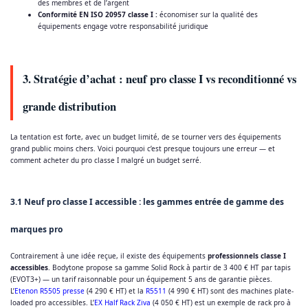
des membres et de l’argent
Conformité EN ISO 20957 classe I :
économiser sur la qualité des
équipements engage votre responsabilité juridique
3. Stratégie d’achat : neuf pro classe I vs reconditionné vs
grande distribution
La tentation est forte, avec un budget limité, de se tourner vers des équipements
grand public moins chers. Voici pourquoi c’est presque toujours une erreur — et
comment acheter du pro classe I malgré un budget serré.
3.1 Neuf pro classe I accessible : les gammes entrée de gamme des
marques pro
Contrairement à une idée reçue, il existe des équipements
professionnels classe I
accessibles
. Bodytone propose sa gamme Solid Rock à partir de 3 400 € HT par tapis
(EVOT3+) — un tarif raisonnable pour un équipement 5 ans de garantie pièces.
L’
Etenon R5505 presse
(4 290 € HT) et la
R5511
(4 990 € HT) sont des machines plate-
loaded pro accessibles. L’
EX Half Rack Ziva
(4 050 € HT) est un exemple de rack pro à