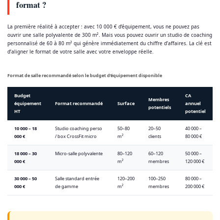
format ?
La première réalité à accepter : avec 10 000 € d’équipement, vous ne pouvez pas
ouvrir une salle polyvalente de 300 m². Mais vous pouvez ouvrir un studio de coaching
personnalisé de 60 à 80 m² qui génère immédiatement du chiffre d’affaires. La clé est
d’aligner le format de votre salle avec votre enveloppe réelle.
Format de salle recommandé selon le budget d’équipement disponible
Budget
CA
Membres
équipement
Format recommandé
Surface
annuel
potentiels
HT
potentiel
10 000 – 18
Studio coaching perso
50–80
20–50
40 000 –
000 €
/ box CrossFit micro
m²
clients
80 000 €
18 000 – 30
Micro-salle polyvalente
80–120
60–120
50 000 –
000 €
m²
membres
120 000 €
30 000 – 50
Salle standard entrée
120–200
100–250
80 000 –
000 €
de gamme
m²
membres
200 000 €