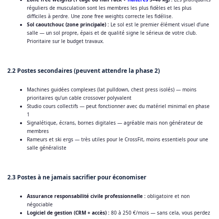
réguliers de musculation sont les membres les plus fidèles et les plus
difficiles à perdre. Une zone free weights correcte les fidélise.
Sol caoutchouc (zone principale) :
Le sol est le premier élément visuel d’une
salle — un sol propre, épais et de qualité signe le sérieux de votre club.
Prioritaire sur le budget travaux.
2.2 Postes secondaires (peuvent attendre la phase 2)
Machines guidées complexes (lat pulldown, chest press isolés) — moins
prioritaires qu’un cable crossover polyvalent
Studio cours collectifs — peut fonctionner avec du matériel minimal en phase
1
Signalétique, écrans, bornes digitales — agréable mais non générateur de
membres
Rameurs et ski ergs — très utiles pour le CrossFit, moins essentiels pour une
salle généraliste
2.3 Postes à ne jamais sacrifier pour économiser
Assurance responsabilité civile professionnelle :
obligatoire et non
négociable
Logiciel de gestion (CRM + accès) :
80 à 250 €/mois — sans cela, vous perdez