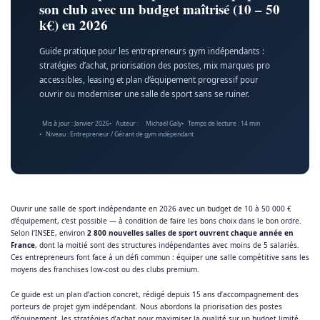
son club avec un budget maîtrisé (10 – 50
k€) en 2026
Guide pratique pour les entrepreneurs gym indépendants :
stratégies d’achat, priorisation des postes, mix marques pro
accessibles, leasing et plan d’équipement progressif pour
ouvrir ou moderniser une salle de sport sans se ruiner.
Mis à jour :
Janvier 2026
Auteur :
Michaël Galy
Temps de lecture : 14 min
Niveau : Entrepreneur / Gérant de gym indépendant
Ouvrir une salle de sport indépendante en 2026 avec un budget de 10 à 50 000 €
d’équipement, c’est possible — à condition de faire les bons choix dans le bon ordre.
Selon l’INSEE, environ
2 800 nouvelles salles de sport ouvrent chaque année en
France
, dont la moitié sont des structures indépendantes avec moins de 5 salariés.
Ces entrepreneurs font face à un défi commun : équiper une salle compétitive sans les
moyens des franchises low-cost ou des clubs premium.
Ce guide est un plan d’action concret, rédigé depuis 15 ans d’accompagnement des
porteurs de projet gym indépendant. Nous abordons la priorisation des postes
d’équipement, les stratégies d’achat pour maximiser la qualité sur un budget limité,