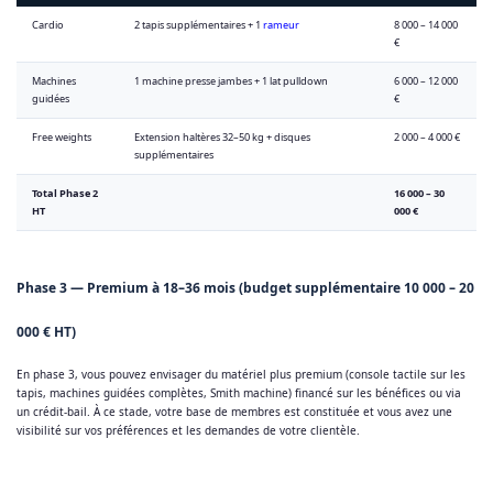
Cardio
2 tapis supplémentaires + 1
rameur
8 000 – 14 000
€
Machines
1 machine presse jambes + 1 lat pulldown
6 000 – 12 000
guidées
€
Free weights
Extension haltères 32–50 kg + disques
2 000 – 4 000 €
supplémentaires
Total Phase 2
16 000 – 30
HT
000 €
Phase 3 — Premium à 18–36 mois (budget supplémentaire 10 000 – 20
000 € HT)
En phase 3, vous pouvez envisager du matériel plus premium (console tactile sur les
tapis, machines guidées complètes, Smith machine) financé sur les bénéfices ou via
un crédit-bail. À ce stade, votre base de membres est constituée et vous avez une
visibilité sur vos préférences et les demandes de votre clientèle.