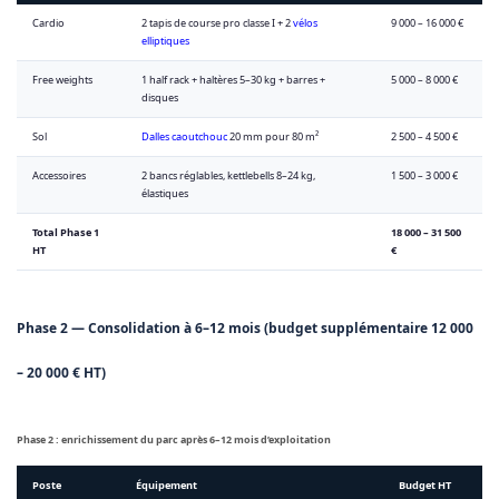
Cardio
2 tapis de course pro classe I + 2
vélos
9 000 – 16 000 €
elliptiques
Free weights
1 half rack + haltères 5–30 kg + barres +
5 000 – 8 000 €
disques
Sol
Dalles caoutchouc
20 mm pour 80 m²
2 500 – 4 500 €
Accessoires
2 bancs réglables, kettlebells 8–24 kg,
1 500 – 3 000 €
élastiques
Total Phase 1
18 000 – 31 500
HT
€
Phase 2 — Consolidation à 6–12 mois (budget supplémentaire 12 000
– 20 000 € HT)
Phase 2 : enrichissement du parc après 6–12 mois d’exploitation
Poste
Équipement
Budget HT