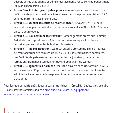
décourage les pratiquants et génère des accidents. C’est 10 % du budget mais
30 % de l’impression visuelle.
Erreur 3 — Acheter grand public pour « économiser » :
Voir section 3. Le
coût total de possession du matériel classe H en usage commercial est 2 à 3×
celui du matériel classe I sur 5 ans.
Erreur 4 — Oublier les coûts de maintenance :
Prévoyez 8 à 12 % de la
valeur du parc par an en budget maintenance — soit 2 400 à 3 600 €/an pour
un parc de 30 000 €.
Erreur 5 — Sous-estimer les travaux :
L’aménagement électrique (1 circuit
16A dédié par tapis de course), la ventilation mécanique et la plomberie
vestiaires peuvent doubler le budget d’ouverture.
Erreur 6 — Ne pas négocier :
Les distributeurs pro comme Light In Fitness
peuvent accorder des remises de 10 à 20 % sur les commandes complètes,
des facilités de paiement et des services inclus (livraison, installation,
formation). Demandez toujours un devis global avant de valider.
Erreur 7 — Ignorer les normes :
Une salle ouverte sans déclaration DRAJES,
sans assurance RC pro ou avec du matériel non certifié risque une fermeture
administrative et engage la responsabilité personnelle du gérant en cas
d’accident.
Pour les équipements spécifiques à certaines niches — CrossFit, rééducation, scolaire
— consultez nos articles dédiés :
ouvrir une box CrossFit
,
équipement
kinésithérapeutes
,
équipement scolaire
.