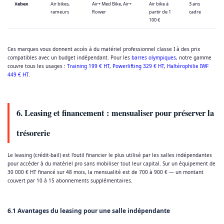
Xebex
Air bikes,
Air+ Med Bike, Air+
Air bike à
3 ans
rameurs
Rower
partir de 1
cadre
100 €
Ces marques vous donnent accès à du matériel professionnel classe I à des prix
compatibles avec un budget indépendant. Pour les
barres olympiques
, notre gamme
couvre tous les usages :
Training 199 € HT
,
Powerlifting 329 € HT
,
Haltérophilie IWF
449 € HT
.
6. Leasing et financement : mensualiser pour préserver la
trésorerie
Le leasing (crédit-bail) est l’outil financier le plus utilisé par les salles indépendantes
pour accéder à du matériel pro sans mobiliser tout leur capital. Sur un équipement de
30 000 € HT financé sur 48 mois, la mensualité est de 700 à 900 € — un montant
couvert par 10 à 15 abonnements supplémentaires.
6.1 Avantages du leasing pour une salle indépendante