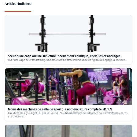
Articles similaires
Sceller une cage ou une structure : scellement chimique, chevilles et ancrages
Fixer une cage de cross training, une structure de street workout ou un rig mural engage la securite…
Noms des machines de salle de sport : la nomenclature complète FR / EN
Par Michaël Galy — Light In Fitness, Tours (37) — Nomenclature de référence pour exploitants, coachs
et acheteurs…