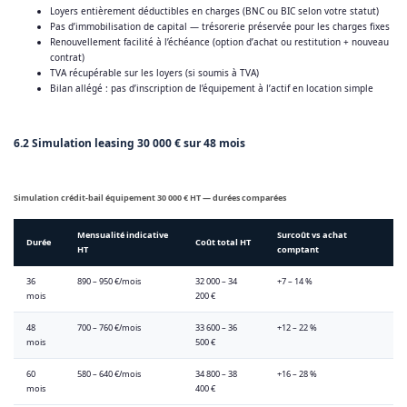
Loyers entièrement déductibles en charges (BNC ou BIC selon votre statut)
Pas d’immobilisation de capital — trésorerie préservée pour les charges fixes
Renouvellement facilité à l’échéance (option d’achat ou restitution + nouveau
contrat)
TVA récupérable sur les loyers (si soumis à TVA)
Bilan allégé : pas d’inscription de l’équipement à l’actif en location simple
6.2 Simulation leasing 30 000 € sur 48 mois
Simulation crédit-bail équipement 30 000 € HT — durées comparées
Mensualité indicative
Surcoût vs achat
Durée
Coût total HT
HT
comptant
36
890 – 950 €/mois
32 000 – 34
+7 – 14 %
mois
200 €
48
700 – 760 €/mois
33 600 – 36
+12 – 22 %
mois
500 €
60
580 – 640 €/mois
34 800 – 38
+16 – 28 %
mois
400 €