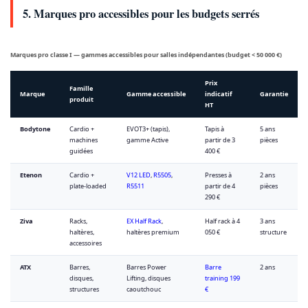
5. Marques pro accessibles pour les budgets serrés
Marques pro classe I — gammes accessibles pour salles indépendantes (budget < 50 000 €)
Prix
Famille
Marque
Gamme accessible
indicatif
Garantie
produit
HT
Bodytone
Cardio +
EVOT3+ (tapis),
Tapis à
5 ans
machines
gamme Active
partir de 3
pièces
guidées
400 €
Etenon
Cardio +
V12 LED
,
R5505
,
Presses à
2 ans
plate-loaded
R5511
partir de 4
pièces
290 €
Ziva
Racks,
EX Half Rack
,
Half rack à 4
3 ans
haltères,
haltères premium
050 €
structure
accessoires
ATX
Barres,
Barres Power
Barre
2 ans
disques,
Lifting, disques
training 199
structures
caoutchouc
€