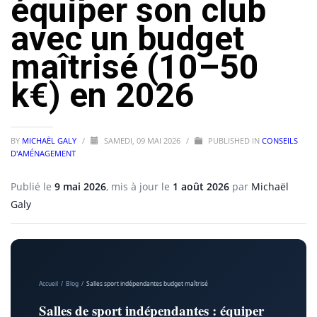
équiper son club
avec un budget
maîtrisé (10–50
k€) en 2026
BY
MICHAËL GALY
/
SAMEDI, 09 MAI 2026
/
PUBLISHED IN
CONSEILS
D'AMÉNAGEMENT
Publié le
9 mai 2026
, mis à jour le
1 août 2026
par
Michaël
Galy
Accueil
/
Blog
/
Salles sport indépendantes budget maîtrisé
Salles de sport indépendantes : équiper