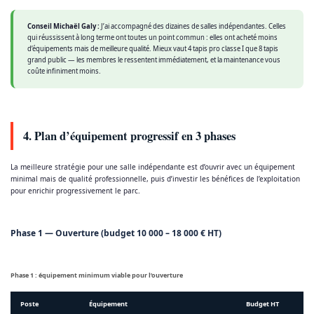
Conseil Michaël Galy :
J’ai accompagné des dizaines de salles indépendantes. Celles
qui réussissent à long terme ont toutes un point commun : elles ont acheté moins
d’équipements mais de meilleure qualité. Mieux vaut 4 tapis pro classe I que 8 tapis
grand public — les membres le ressentent immédiatement, et la maintenance vous
coûte infiniment moins.
4. Plan d’équipement progressif en 3 phases
La meilleure stratégie pour une salle indépendante est d’ouvrir avec un équipement
minimal mais de qualité professionnelle, puis d’investir les bénéfices de l’exploitation
pour enrichir progressivement le parc.
Phase 1 — Ouverture (budget 10 000 – 18 000 € HT)
Phase 1 : équipement minimum viable pour l’ouverture
Poste
Équipement
Budget HT