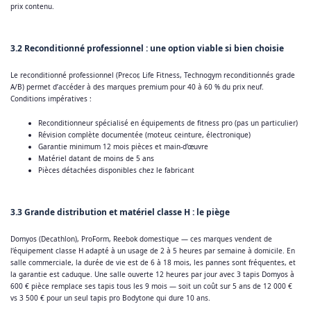
prix contenu.
3.2 Reconditionné professionnel : une option viable si bien choisie
Le reconditionné professionnel (Precor, Life Fitness, Technogym reconditionnés grade
A/B) permet d’accéder à des marques premium pour 40 à 60 % du prix neuf.
Conditions impératives :
Reconditionneur spécialisé en équipements de fitness pro (pas un particulier)
Révision complète documentée (moteur, ceinture, électronique)
Garantie minimum 12 mois pièces et main-d’œuvre
Matériel datant de moins de 5 ans
Pièces détachées disponibles chez le fabricant
3.3 Grande distribution et matériel classe H : le piège
Domyos (Decathlon), ProForm, Reebok domestique — ces marques vendent de
l’équipement classe H adapté à un usage de 2 à 5 heures par semaine à domicile. En
salle commerciale, la durée de vie est de 6 à 18 mois, les pannes sont fréquentes, et
la garantie est caduque. Une salle ouverte 12 heures par jour avec 3 tapis Domyos à
600 € pièce remplace ses tapis tous les 9 mois — soit un coût sur 5 ans de 12 000 €
vs 3 500 € pour un seul tapis pro Bodytone qui dure 10 ans.