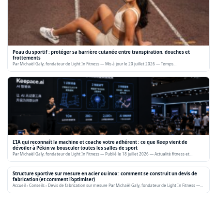
Peau du sportif : protéger sa barrière cutanée entre transpiration, douches et
frottements
Par Michaël Galy, fondateur de Light In Fitness — Mis à jour le 20 juillet 2026 — Temps…
L’IA qui reconnaît la machine et coache votre adhérent : ce que Keep vient de
dévoiler à Pékin va bousculer toutes les salles de sport
Par Michaël Galy, fondateur de Light In Fitness — Publié le 18 juillet 2026 — Actualité fitness et…
Structure sportive sur mesure en acier ou inox : comment se construit un devis de
fabrication (et comment l’optimiser)
Accueil › Conseils › Devis de fabrication sur mesure Par Michaël Galy, fondateur de Light In Fitness —…