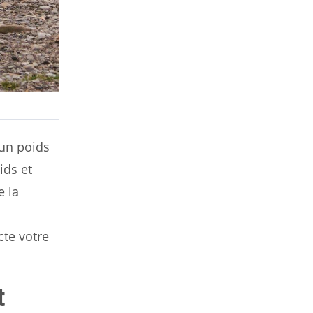
 un poids
ids et
e la
cte votre
t