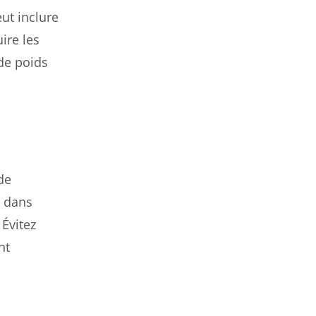
eut inclure
ire les
de poids
de
z dans
 Évitez
nt