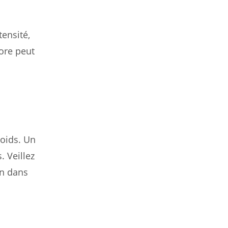
tensité,
core peut
poids. Un
 Veillez
on dans