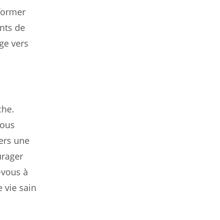
sformer
ents de
ge vers
che.
Nous
vers une
urager
-vous à
 vie sain