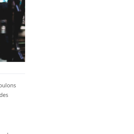
voulons
 des