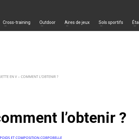
Cross-training
Outdoor
Aires de jeux
Sols sportifs
Éta
UETTE EN V – COMMENT L’OBTENIR ?
comment l’obtenir ?
 POIDS ET COMPOSITION CORPORELLE