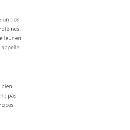
e un dos
rotéines.
e leur en
 appelle.
 bien
ême pas
rcices