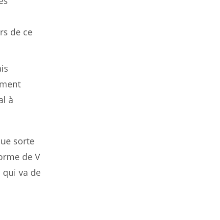
des
rs de ce
is
ement
al à
que sorte
forme de V
 qui va de