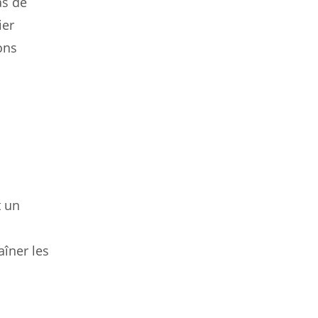
as de
ier
ons
t un
aîner les