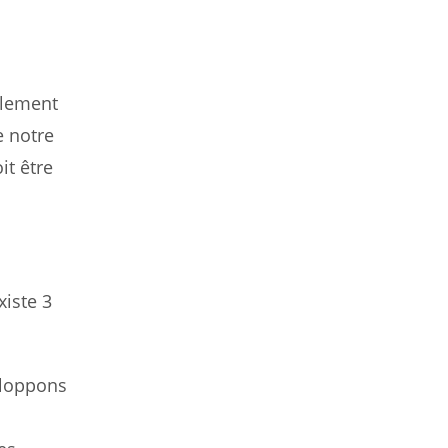
blement
e notre
it être
xiste 3
eloppons