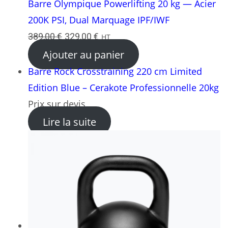
était :
est :
en
Barre Olympique Powerlifting 20 kg — Acier
529,00 €.
449,00 €.
promotion
200K PSI, Dual Marquage IPF/IWF
Le
Le
389,00
€
329,00
€
HT
prix
prix
Ajouter au panier
initial
actuel
Barre Rock Crosstraining 220 cm Limited
était :
est :
Edition Blue – Cerakote Professionnelle 20kg
389,00 €.
329,00 €.
Prix sur devis
: Barre Rock Crosstraining 
Lire la suite