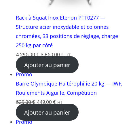
Rack à Squat Inox Etenon PTT0277 —
Structure acier inoxydable et colonnes
chromées, 33 positions de réglage, charge
250 kg par côté
Le
Le
4 295,00
€
3 850,00
€
HT
prix
prix
Ajouter au panier
initial
actuel
Produit
Promo
était :
est :
en
Barre Olympique Haltérophilie 20 kg — IWF,
4
3
promotion
Roulements Aiguille, Compétition
295,00 €.
850,00 €.
Le
Le
529,00
€
449,00
€
HT
prix
prix
Ajouter au panier
initial
actuel
Produit
Promo