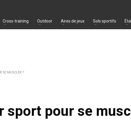
Cross-training
Outdoor
Aires de jeux
Sols sportifs
Éta
R SE MUSCLER ?
ur sport pour se musc