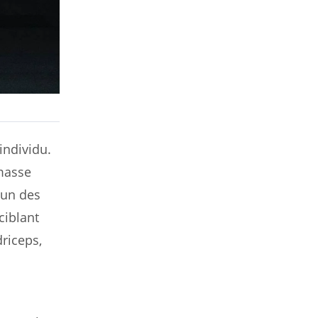
individu.
 masse
’un des
ciblant
driceps,