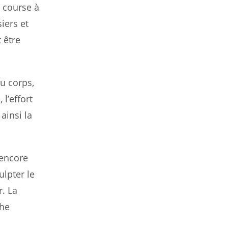
a course à
iers et
 être
du corps,
l’effort
ainsi la
 encore
ulpter le
r. La
che