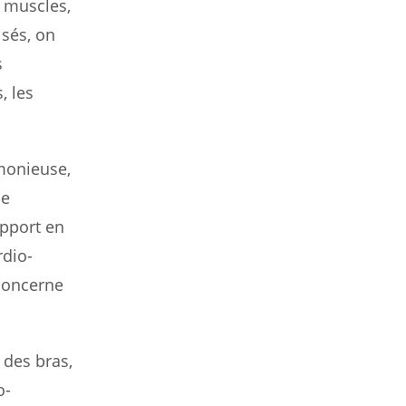
s muscles,
isés, on
s
, les
monieuse,
ne
apport en
rdio-
 concerne
 des bras,
o-