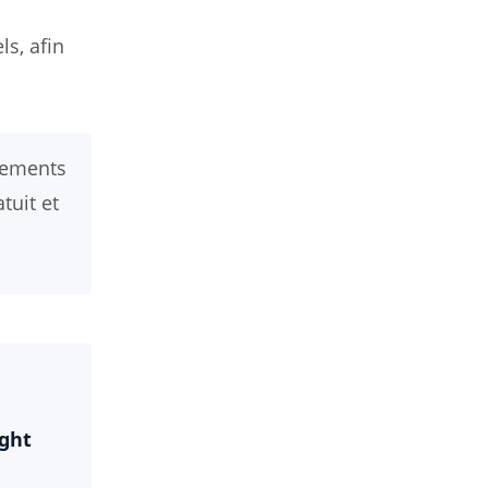
ls, afin
pements
tuit et
ight