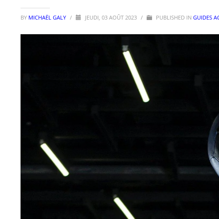
BY
MICHAËL GALY
/
JEUDI, 03 AOÛT 2023
/
PUBLISHED IN
GUIDES A