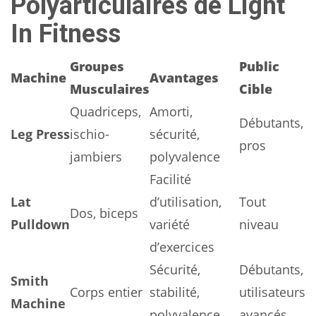
Polyarticulaires de Light
In Fitness
Groupes
Public
Machine
Avantages
Musculaires
Cible
Quadriceps,
Amorti,
Débutants,
Leg Press
ischio-
sécurité,
pros
jambiers
polyvalence
Facilité
Lat
d’utilisation,
Tout
Dos, biceps
Pulldown
variété
niveau
d’exercices
Sécurité,
Débutants,
Smith
Corps entier
stabilité,
utilisateurs
Machine
polyvalence
avancés