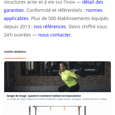
structures acier et à vie sur l’inox —
détail des
garanties
. Conformité et référentiels :
normes
applicables
. Plus de 500 établissements équipés
depuis 2013 :
nos références
. Devis chiffré sous
24 h ouvrées —
nous contacter
.
Articles similaires
Sangle de tirage : quand et comment l’utiliser en musculation
La sangle de tirage supprime le maillon faible des tirages lourds : la poigne. Souleve de terre, rowing,…