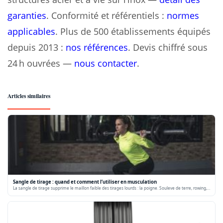
garanties
. Conformité et référentiels :
normes
applicables
. Plus de 500 établissements équipés
depuis 2013 :
nos références
. Devis chiffré sous
24 h ouvrées —
nous contacter
.
Articles similaires
Sangle de tirage : quand et comment l’utiliser en musculation
La sangle de tirage supprime le maillon faible des tirages lourds : la poigne. Souleve de terre, rowing,…