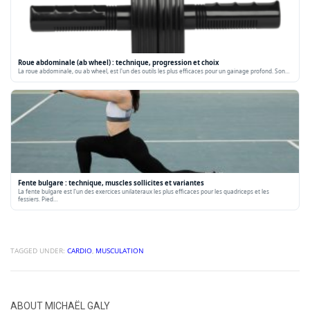
Roue abdominale (ab wheel) : technique, progression et choix
La roue abdominale, ou ab wheel, est l'un des outils les plus efficaces pour un gainage profond. Son…
Fente bulgare : technique, muscles sollicites et variantes
La fente bulgare est l'un des exercices unilateraux les plus efficaces pour les quadriceps et les
fessiers. Pied…
TAGGED UNDER:
CARDIO
,
MUSCULATION
ABOUT
MICHAËL GALY