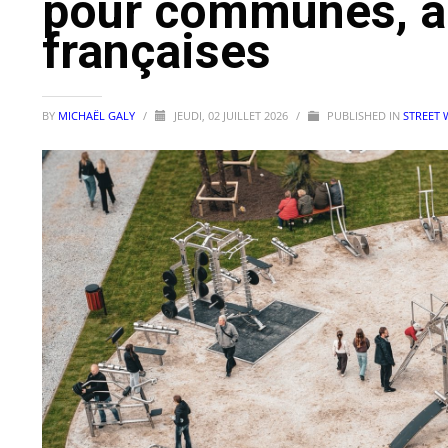
pour communes, ar
françaises
BY
MICHAËL GALY
/
JEUDI, 02 JUILLET 2026
/
PUBLISHED IN
STREET