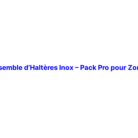
emble d’Haltères Inox – Pack Pro pour Z
 d’Haltères Inox – Pack Pro pour Zones Fitness Extérieures