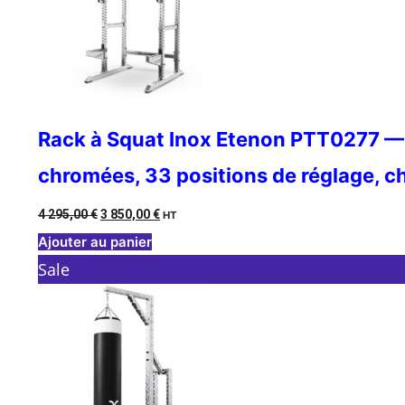
Rack à Squat Inox Etenon PTT0277 — 
chromées, 33 positions de réglage, c
Le
Le
4 295,00
€
3 850,00
€
HT
prix
prix
Ajouter au panier
initial
actuel
Product
Sale
était :
est :
on
4
3
sale
295,00 €.
850,00 €.