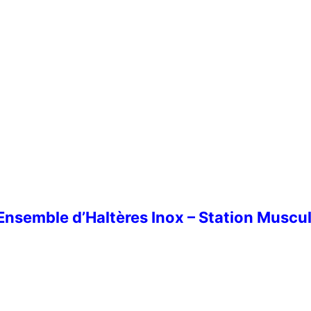
altères – Inox – Station Biceps & Force Extérieure Professionne
nsemble d’Haltères Inox – Station Muscu
le d’Haltères Inox – Station Musculation Extérieure Professi