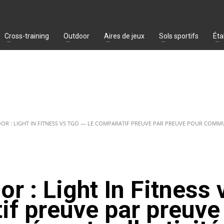
Cross-training
Outdoor
Aires de jeux
Sols sportifs
Éta
 : LIGHT IN FITNESS VS TGO — LE COMPARATIF PREUVE PAR PREUVE POUR COMMUN
r : Light In Fitness 
if preuve par preuve