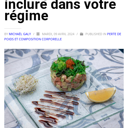
inclure dans votre
régime
BY
MICHAËL GALY
/
MARDI, 09 AVRIL 2024
/
PUBLISHED IN
PERTE DE
POIDS ET COMPOSITION CORPORELLE