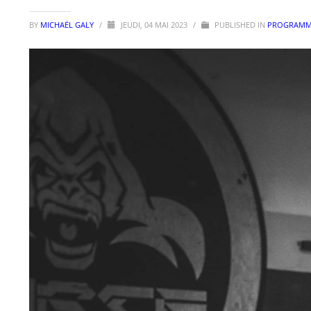
BY
MICHAËL GALY
/
JEUDI, 04 MAI 2023
/
PUBLISHED IN
PROGRAMME