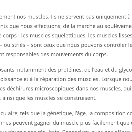
ent nos muscles. Ils ne servent pas uniquement à s
ents que nous effectuons, de la marche au soulèveme
e corps : les muscles squelettiques, les muscles lisses
 ou striés – sont ceux que nous pouvons contrôler le
 sont responsables des mouvements du corps.
sants, notamment des protéines, de l’eau et du glyc
 croissance et à la réparation des muscles. Lorsque no
des déchirures microscopiques dans nos muscles, qui
t ainsi que les muscles se construisent.
ulaire, tels que la génétique, l’âge, la composition c
sonnes peuvent gagner du muscle plus facilement que d
pour obtenir des résultats. Cependant, avec des effort