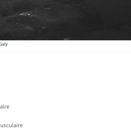
Galy
aire
musculaire