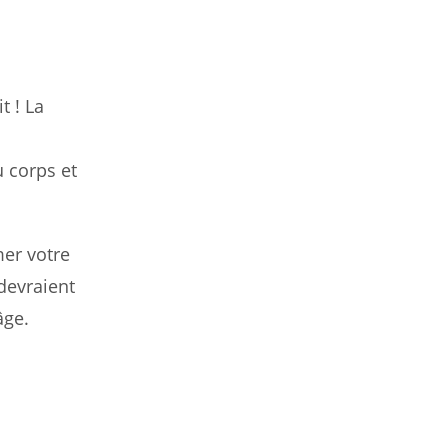
t ! La
 corps et
mer votre
devraient
âge.