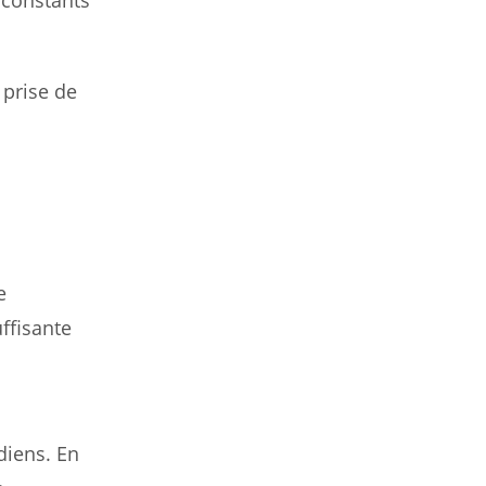
 prise de
e
ffisante
diens. En