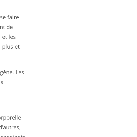
e faire
nt de
 et les
 plus et
ogène. Les
us
orporelle
’autres,
s constants