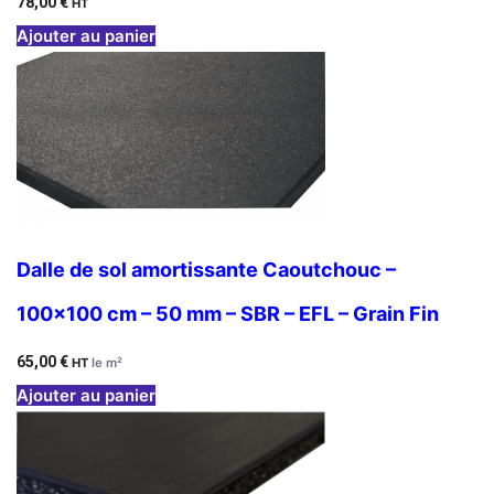
78,00
€
HT
Ajouter au panier
Dalle de sol amortissante Caoutchouc –
100×100 cm – 50 mm – SBR – EFL – Grain Fin
65,00
€
HT
le m²
Ajouter au panier