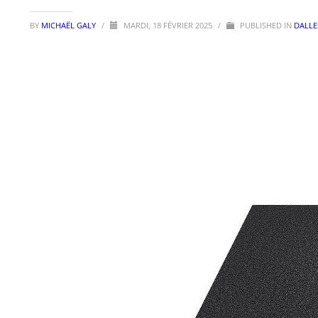
BY
MICHAËL GALY
/
MARDI, 18 FÉVRIER 2025
/
PUBLISHED IN
DALLE