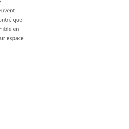
e
euvent
ontré que
nible en
eur espace