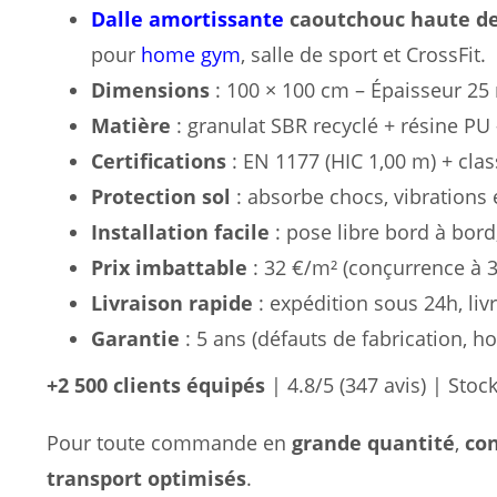
Dalle amortissante
caoutchouc haute de
pour
home gym
, salle de sport et CrossFit.
Dimensions
: 100 × 100 cm – Épaisseur 25
Matière
: granulat SBR recyclé + résine PU 
Certifications
: EN 1177 (HIC 1,00 m) + cl
Protection sol
: absorbe chocs, vibrations e
Installation facile
: pose libre bord à bord
Prix imbattable
: 32 €/m² (conçurrence à 3
Livraison rapide
: expédition sous 24h, liv
Garantie
: 5 ans (défauts de fabrication, h
+2 500 clients équipés
| 4.8/5 (347 avis) | Sto
Pour toute commande en
grande quantité
,
co
transport optimisés
.