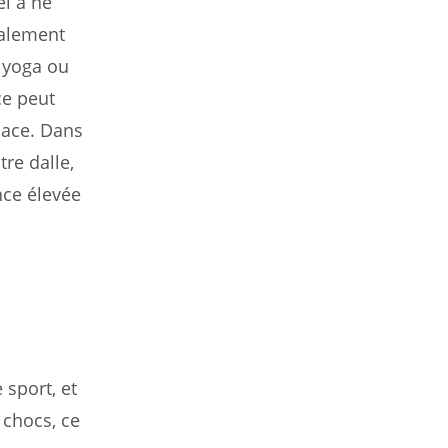
el à ne
galement
u yoga ou
ce peut
pace. Dans
re dalle,
nce élevée
 sport, et
 chocs, ce