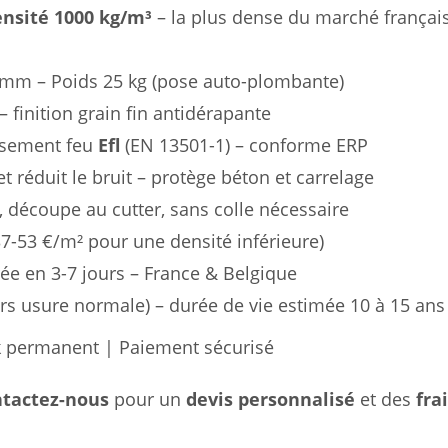
nsité 1000 kg/m³
– la plus dense du marché français
 mm – Poids 25 kg (pose auto-plombante)
– finition grain fin antidérapante
assement feu
Efl
(EN 13501-1) – conforme ERP
t réduit le bruit – protège béton et carrelage
, découpe au cutter, sans colle nécessaire
7-53 €/m² pour une densité inférieure)
rée en 3-7 jours – France & Belgique
ors usure normale) – durée de vie estimée 10 à 15 ans
ck permanent | Paiement sécurisé
ntactez-nous
pour un
devis personnalisé
et des
fra