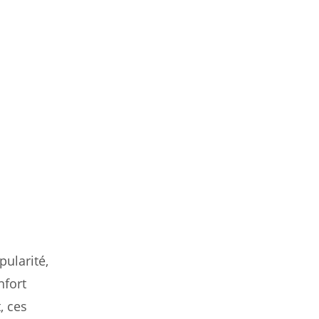
ularité,
nfort
, ces