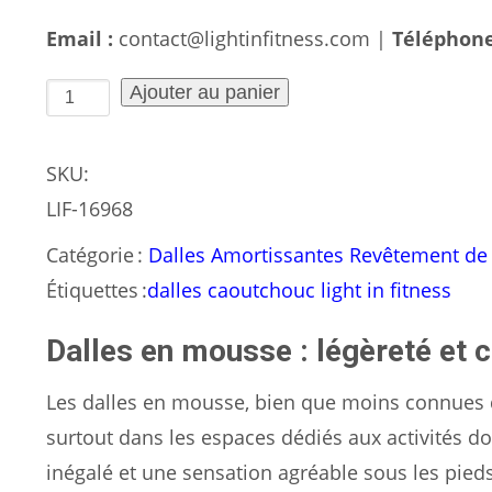
Email :
contact@lightinfitness.com |
Téléphone
quantité
Ajouter au panier
de
Dalle
SKU:
Caoutchouc
LIF-16968
25
Catégorie :
Dalles Amortissantes Revêtement de
mm
Étiquettes :
dalles caoutchouc light in fitness
100×100
cm
Dalles en mousse : légèreté et 
—
Les dalles en mousse, bien que moins connues 
Sol
surtout dans les espaces dédiés aux activités do
Haute
inégalé et une sensation agréable sous les pie
Densité