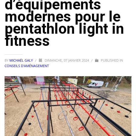
d’équipements
modernes pour le
pentathlon light in
fitness
BY
MICHAËL GALY
/
DIMANCHE, 07 JANVIER 2024
/
PUBLISHED IN
CONSEILS D'AMÉNAGEMENT