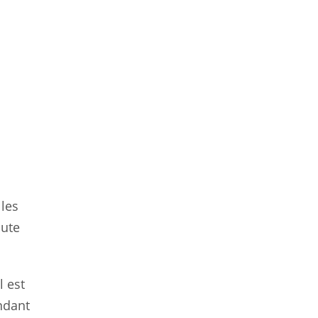
les
oute
l est
endant