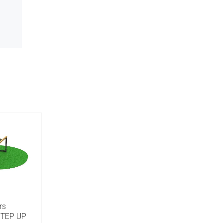
rs
 STEP UP