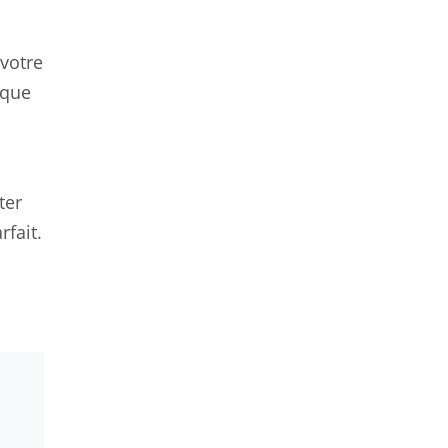
 votre
aque
ter
rfait.