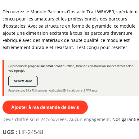
Découvrez le Module Parcours Obstacle Trail WEAVER, spécialem
conçu pour les amateurs et les professionnels des parcours
d’obstacles. Avec sa structure en forme de pyramide, ce module
ajoute une dimension excitante à tous les parcours d’aventure.
Fabriqué avec des matériaux de haute qualité, ce module est
extrêmement durable et résistant. Il est conçu pour résister
Ce produit est propose
sur devis
: configuration, livraison et installation sont chiffrees selon
votre projet.
06 20 72 66 96
Reponse sous 24 a 72 h ouvrees · Audit, plan 3D, installation et SAV France.
Ajouter à ma demande de devis
Devis chiffré sous 24 h ouvrées. Aucun engagement.
Nos garantie
UGS :
LIF-24548