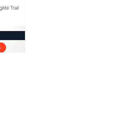
lité Trail
s