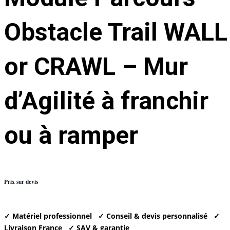
Obstacle Trail WALL
or CRAWL – Mur
d’Agilité à franchir
ou à ramper
Prix sur devis
✓ Matériel professionnel
✓ Conseil & devis personnalisé
✓
Livraison France
✓ SAV & garantie