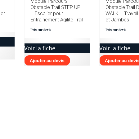
Module Parcours
Module Parcou
Obstacle Trail STEP UP
Obstacle Trail 
per
– Escalier pour
WALK – Travail
Entraînement Agilité Trail
et Jambes
Prix sur devis
Prix sur devis
Voir la fiche
Voir la fiche
Ajouter au devis
Ajouter au devi