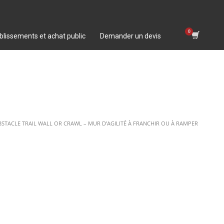
blissements et achat public
Demander un devis
TACLE TRAIL WALL OR CRAWL – MUR D’AGILITÉ À FRANCHIR OU À RAMPER