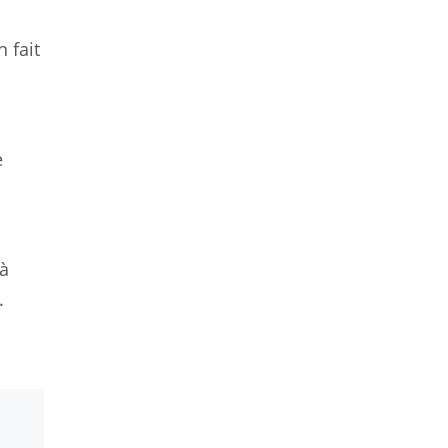
n fait
e
 à
.