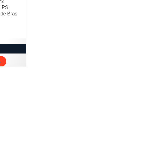
rs
DIPS
 de Bras
s