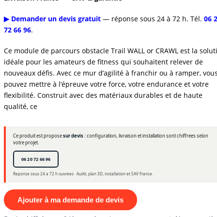
▶ Demander un devis gratuit
— réponse sous 24 à 72 h. Tél.
06 
72 66 96
.
Ce module de parcours obstacle Trail WALL or CRAWL est la solut
idéale pour les amateurs de fitness qui souhaitent relever de
nouveaux défis. Avec ce mur d’agilité à franchir ou à ramper, vou
pouvez mettre à l’épreuve votre force, votre endurance et votre
flexibilité. Construit avec des matériaux durables et de haute
qualité, ce
Ce produit est propose
sur devis
: configuration, livraison et installation sont chiffrees selon
votre projet.
06 20 72 66 96
Reponse sous 24 a 72 h ouvrees · Audit, plan 3D, installation et SAV France.
Ajouter à ma demande de devis