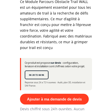
Ce Module Parcours Obstacle Trail WALL
est un équipement essentiel pour tous les
amateurs de trail à la recherche de défis
supplémentaires. Ce mur d’agilité à
franchir est conçu pour mettre à l’épreuve
votre force, votre agilité et votre
coordination. Fabriqué avec des matériaux
durables et résistants, ce mur à grimper
pour trail est conçu
Ce produit est propose
sur devis
: configuration,
livraison et installation sont chiffrees selon votre projet.
06 20 72 66 96
Reponse sous 24 a 72 h ouvrees · Audit, plan 3D, installation et
SAV France.
Ajouter à ma demande de devis
Devis chiffré sous 24 h ouvrées. Aucun