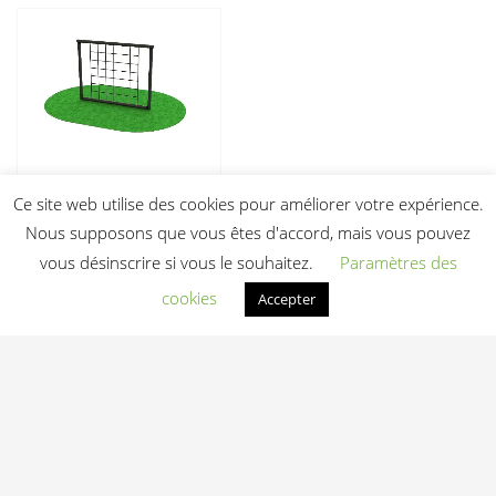
Module Parcours
Ce site web utilise des cookies pour améliorer votre expérience.
Obstacle Trail NET
Nous supposons que vous êtes d'accord, mais vous pouvez
WALL – Filet à
Grimper
vous désinscrire si vous le souhaitez.
Paramètres des
Prix sur devis
cookies
Accepter
Voir la fiche
Ajouter au devis