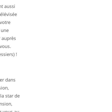
t aussi
télévisée
 votre
t une
r auprès
 vous.
ssiers) !
cer dans
sion,
la star de
nsion,
z-vous au