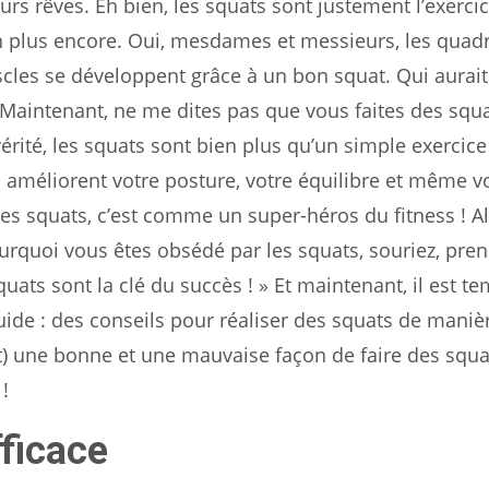
s rêves. Eh bien, les squats sont justement l’exercic
ien plus encore. Oui, mesdames et messieurs, les quadr
les se développent grâce à un bon squat. Qui aurait
? Maintenant, ne me dites pas que vous faites des squ
rité, les squats sont bien plus qu’un simple exercice
ils améliorent votre posture, votre équilibre et même v
Les squats, c’est comme un super-héros du fitness ! Al
quoi vous êtes obsédé par les squats, souriez, pre
quats sont la clé du succès ! » Et maintenant, il est t
uide : des conseils pour réaliser des squats de maniè
nt) une bonne et une mauvaise façon de faire des squa
!
fficace