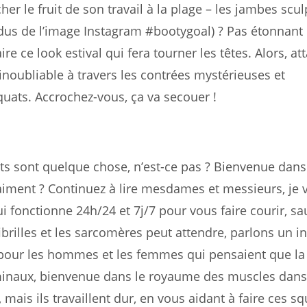
r le fruit de son travail à la plage – les jambes scul
ordus de l’image Instagram #bootygoal) ? Pas étonnant
re ce look estival qui fera tourner les têtes. Alors, at
inoubliable à travers les contrées mystérieuses et
uats. Accrochez-vous, ça va secouer !
nts sont quelque chose, n’est-ce pas ? Bienvenue dans 
aiment ? Continuez à lire mesdames et messieurs, je 
i fonctionne 24h/24 et 7j/7 pour vous faire courir, sa
ibrilles et les sarcomères peut attendre, parlons un i
 pour les hommes et les femmes qui pensaient que la
ominaux, bienvenue dans le royaume des muscles dans
mais ils travaillent dur, en vous aidant à faire ces sq