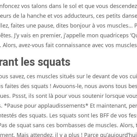
nfoncez vos talons dans le sol et que vous descendez
teurs de la hanche et vos adducteurs, ces petits dans
Allez, faites une pause, dites bonjour à vos muscles…
es. J’y vais en premier, j’appelle mon quadriceps ‘Q
. Alors, avez-vous fait connaissance avec vos muscles
rant les squats
us savez, ces muscles situés sur le devant de vos cu
ous faites des squats ! Avouons-le, nous avons tous be
es. Pssst, ils sont là pour vous soutenir lorsque vous
ants. *Pause pour applaudissements* Et maintenant, pe
ntestés des squats. Les squats sont les BFF de vos fes
 Pas de squat sans ces bombasses de muscles. Alors, t
ement. Mais attendez, il y a plus ! Parce qu’aujourd’hui