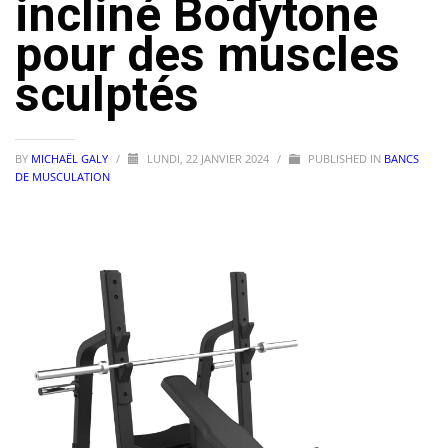
incliné Bodytone
pour des muscles
sculptés
BY
MICHAËL GALY
/
LUNDI, 22 JANVIER 2024
/
PUBLISHED IN
BANCS
DE MUSCULATION