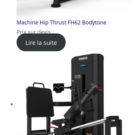
Machine Hip Thrust FH62 Bodytone
Prix sur devis
: Machine Hip Thrust FH62 
Lire la suite