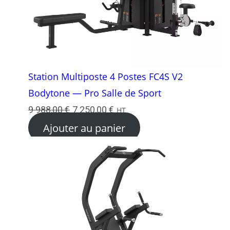
Station Multiposte 4 Postes FC4S V2
Bodytone — Pro Salle de Sport
Le
Le
9 988,00
€
7 250,00
€
HT
prix
prix
Ajouter au panier
initial
actuel
était :
est :
9
7
988,00 €.
250,00 €.