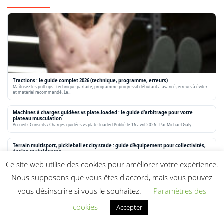
Tractions : le guide complet 2026 (technique, programme, erreurs)
Maîtrisez les pull-ups : technique parfaite, programme progressif débutant à avancé, erreurs à éviter
et matériel recommandé. Le…
Machines à charges guidées vs plate-loaded : le guide d’arbitrage pour votre
plateau musculation
Accueil › Conseils › Charges guidées vs plate-loaded Publié le 16 avril 2026 · Par Michaël Galy ·…
Terrain multisport, pickleball et city stade : guide d’équipement pour collectivités,
écoles et résidences
Accueil › Conseils › Terrain multisport et pickleball Publié le 16 avril 2026 · Par Michaël Galy ·…
Ce site web utilise des cookies pour améliorer votre expérience.
Nous supposons que vous êtes d'accord, mais vous pouvez
Équipements associés
vous désinscrire si vous le souhaitez.
Paramètres des
TRAINER Banc Plat Presse à Pectoraux – Appareil de Fitness Extérieur
cookies
Accepter
Banc Training TRAINER – Appareil de Fitness Extérieur (monté sur pylone)
TRAINER Banc Pédalier – Appareil de Fitness Extérieur