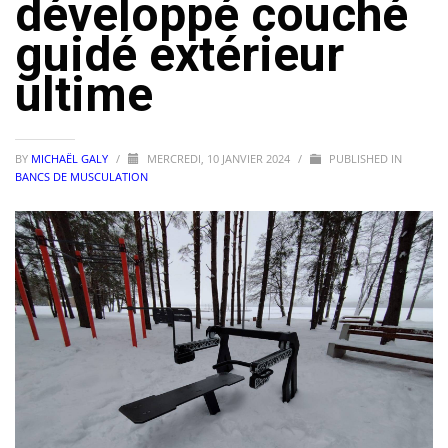
développé couché
guidé extérieur
ultime
BY
MICHAËL GALY
/
MERCREDI, 10 JANVIER 2024
/
PUBLISHED IN
BANCS DE MUSCULATION