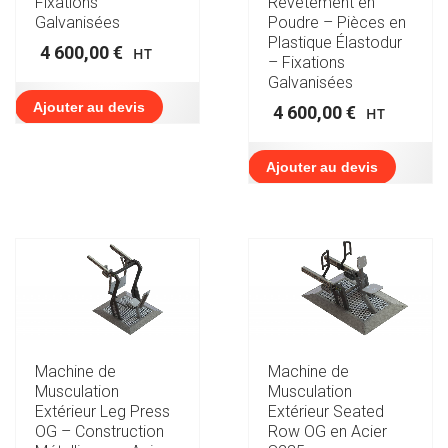
Fixations
Revêtement en
Galvanisées
Poudre – Pièces en
Plastique Élastodur
4 600,00
€
HT
– Fixations
Galvanisées
Ajouter au devis
4 600,00
€
HT
Ajouter au devis
Machine de
Machine de
Musculation
Musculation
Extérieur Leg Press
Extérieur Seated
OG – Construction
Row OG en Acier