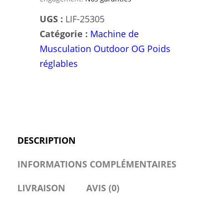
OG
-
UGS :
LIF-25305
Acier
Catégorie :
Machine de
S235,
Musculation Outdoor OG Poids
Revêtement
réglables
Poudre
|
Pièces
en
Plastique
DESCRIPTION
Elastodur
INFORMATIONS COMPLÉMENTAIRES
|
Fixations
LIVRAISON
AVIS (0)
Galvanisées