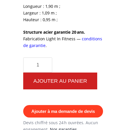
Longueur : 1,90 m ;
Largeur : 1,09 m ;
Hauteur : 0,95 m ;
Structure acier garantie 20 ans.
Fabrication Light In Fitness —
conditions
de garantie
.
quantité
de
Machine
AJOUTER AU PANIER
de
Musculation
Extérieur
Ajouter à ma demande de devis
Bench
Press
Devis chiffré sous 24 h ouvrées. Aucun
engagement.
Nos garanties