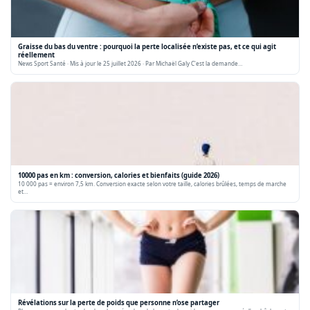
Graisse du bas du ventre : pourquoi la perte localisée n’existe pas, et ce qui agit
réellement
News Sport Santé · Mis à jour le 25 juillet 2026 · Par Michaël Galy C'est la demande…
10000 pas en km : conversion, calories et bienfaits (guide 2026)
10 000 pas = environ 7,5 km. Conversion exacte selon votre taille, calories brûlées, temps de marche
et…
Révélations sur la perte de poids que personne n’ose partager