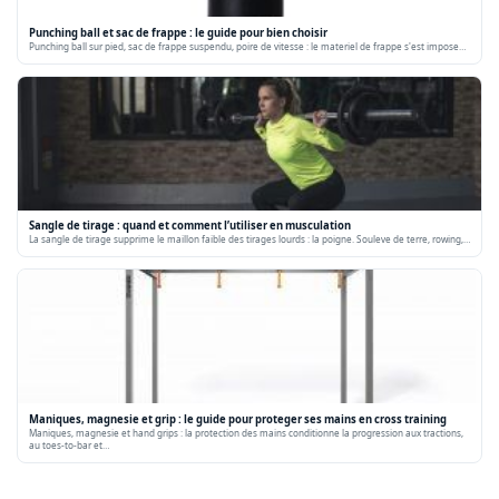
Punching ball et sac de frappe : le guide pour bien choisir
Punching ball sur pied, sac de frappe suspendu, poire de vitesse : le materiel de frappe s'est impose…
Sangle de tirage : quand et comment l’utiliser en musculation
La sangle de tirage supprime le maillon faible des tirages lourds : la poigne. Souleve de terre, rowing,…
Maniques, magnesie et grip : le guide pour proteger ses mains en cross training
Maniques, magnesie et hand grips : la protection des mains conditionne la progression aux tractions,
au toes-to-bar et…