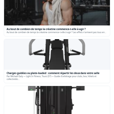
Au bout de combien de temps la créatine commence-t-elle à agir ?
Au bout de combien de temps la créatine commence-t-elle à agir ? Les effets n'arrivent pas tous en…
Charges guidées ou plate-loaded : comment répartir les deux dans votre salle
Par Michaël Galy — Light In Fitness, Tours (37) — Guide d'arbitrage pour clubs, box, hôtels et
collectivités…