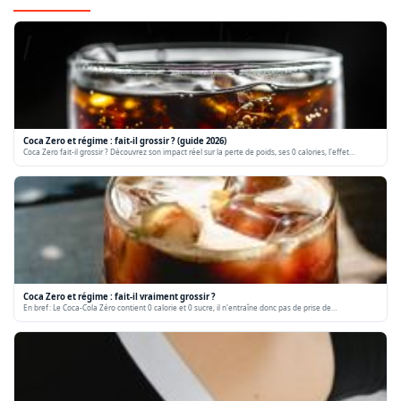
Coca Zero et régime : fait-il grossir ? (guide 2026)
Coca Zero fait-il grossir ? Découvrez son impact réel sur la perte de poids, ses 0 calories, l'effet…
Coca Zero et régime : fait-il vraiment grossir ?
En bref : Le Coca-Cola Zéro contient 0 calorie et 0 sucre, il n'entraîne donc pas de prise de…