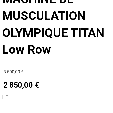
MUSCULATION
OLYMPIQUE TITAN
Low Row
Le
3 500,00
€
prix
2 850,00
€
initial
Le
HT
était :
prix
3