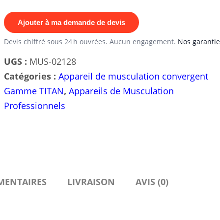
DE
MUSCULATION
Ajouter à ma demande de devis
OLYMPIQUE
Devis chiffré sous 24 h ouvrées. Aucun engagement.
Nos garantie
TITAN
UGS :
MUS-02128
Low
Catégories :
Appareil de musculation convergent
Row
Gamme TITAN
,
Appareils de Musculation
Professionnels
MENTAIRES
LIVRAISON
AVIS (0)