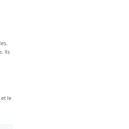
les.
. Ils
et le