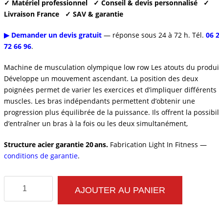
actuel
✓ Matériel professionnel
✓ Conseil & devis personnalisé
✓
500,00 €.
Livraison France
✓ SAV & garantie
est :
▶ Demander un devis gratuit
— réponse sous 24 à 72 h. Tél.
06 
2
72 66 96
.
850,00 €.
Machine de musculation olympique low row Les atouts du produit
Développe un mouvement ascendant. La position des deux
poignées permet de varier les exercices et d’impliquer différents
muscles. Les bras indépendants permettent d’obtenir une
progression plus équilibrée de la puissance. Ils offrent la possibil
d’entraîner un bras à la fois ou les deux simultanément,
Structure acier garantie 20 ans.
Fabrication Light In Fitness —
conditions de garantie
.
quantité
AJOUTER AU PANIER
de
MACHINE