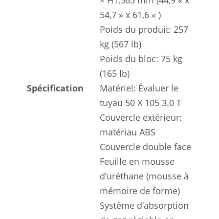
× H1,565 mm (44,9 « x
54,7 » x 61,6 « )
Poids du produit: 257
kg (567 lb)
Poids du bloc: 75 kg
(165 lb)
Spécification
Matériel: Évaluer le
tuyau 50 X 105 3.0 T
Couvercle extérieur:
matériau ABS
Couvercle double face
Feuille en mousse
d’uréthane (mousse à
mémoire de forme)
Système d’absorption