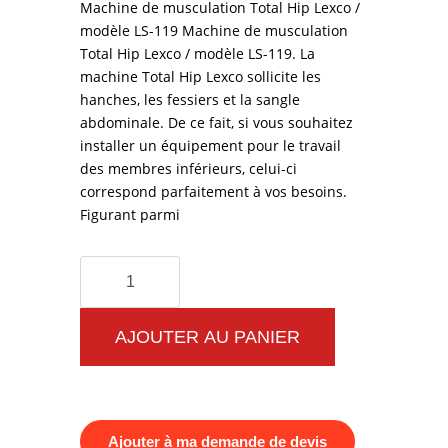
Machine de musculation Total Hip Lexco /
modèle LS-119 Machine de musculation
Total Hip Lexco / modèle LS-119. La
machine Total Hip Lexco sollicite les
hanches, les fessiers et la sangle
abdominale. De ce fait, si vous souhaitez
installer un équipement pour le travail
des membres inférieurs, celui-ci
correspond parfaitement à vos besoins.
Figurant parmi
quantité
de
Machine
AJOUTER AU PANIER
de
musculation
Total
Ajouter à ma demande de devis