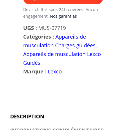
Hip
Lexco
Devis chiffré sous 24 h ouvrées. Aucun
engagement.
Nos garanties
/
modèle
UGS :
MUS-07719
LS-
Catégories :
Appareils de
119
musculation Charges guidées
,
Appareils de musculation Lexco
Guidés
Marque :
Lexco
DESCRIPTION