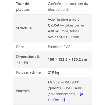
Tour de
Carénée — protection du
plaques
bloc de poids
Acier laminé à froid
Q235A
— tubes carrés
Structure
40×140 mm, tubes
ovales 50×100 mm
Base
Patins en PVC
Dimensions (L
150 × 132,5 × 160,2 cm
× l × H)
Poids machine
219 kg
EN 957
— ISO 9001
(qualité) — ISO 14001
Normes
(environnement) —
[à
confirmer]