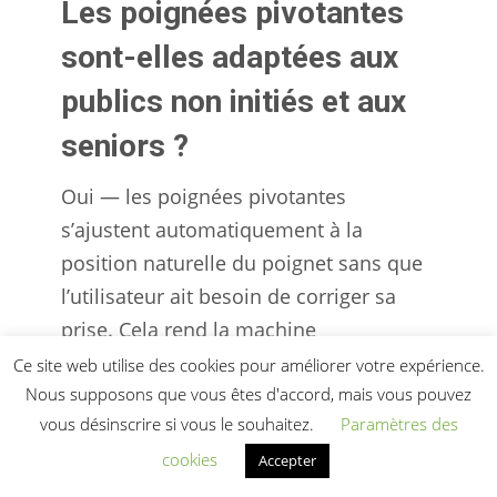
Les poignées pivotantes
sont-elles adaptées aux
publics non initiés et aux
seniors ?
Oui — les poignées pivotantes
s’ajustent automatiquement à la
position naturelle du poignet sans que
l’utilisateur ait besoin de corriger sa
prise. Cela rend la machine
particulièrement adaptée aux contextes
Ce site web utilise des cookies pour améliorer votre expérience.
où l’accès se fait sans coach (hôtels,
Nous supposons que vous êtes d'accord, mais vous pouvez
vous désinscrire si vous le souhaitez.
Paramètres des
EHPAD, espaces bien-être), car le risque
cookies
de mauvaise utilisation est réduit. Le
Accepter
réglage de siège pneumatique sur 15