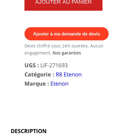
AJOUTER AU PANIER
Curl
Biceps
Unilatéral
Ajouter à ma demande de devis
Etenon
R8303
Devis chiffré sous 24 h ouvrées. Aucun
engagement.
Nos garanties
—
Bras
UGS :
LIF-271693
Iso-
Catégorie :
R8 Etenon
Latéraux
Marque :
Etenon
Indépendants,
Connexion
Esprit-
Muscle,
Correction
DESCRIPTION